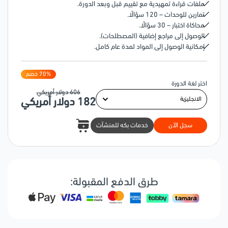
ملفات قراءة تمهيدية مع تقييم قبل وبعد الدورة.
تمارين للوحدات – 120 سؤالًا.
محاكاة اختبار – 30 سؤالًا.
الوصول إلى مراجع إضافية (المصطلحات).
إمكانية الوصول إلى المواد لمدة عام كامل.
% خصم
70
اختر لغة الدورة
606
دولار أمريكي
182
دولار أمريكي
سجل الآن
خدمات بكه للمنشآت
طرق الدفع المقبولة: