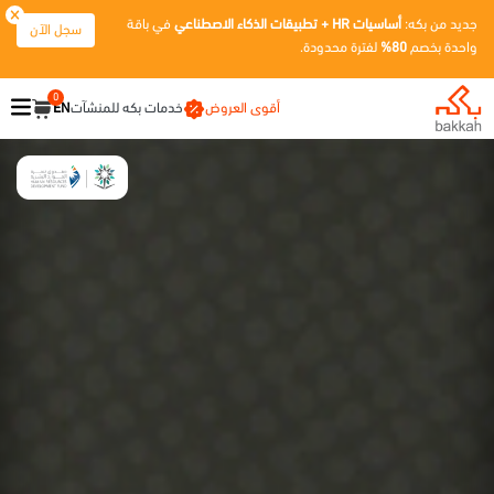
جديد من بكه:
أساسيات HR + تطبيقات الذكاء الاصطناعي
في باقة
سجل الآن
واحدة بخصم
80%
لفترة محدودة.
0
أقوى العروض
خدمات بكه للمنشآت
EN