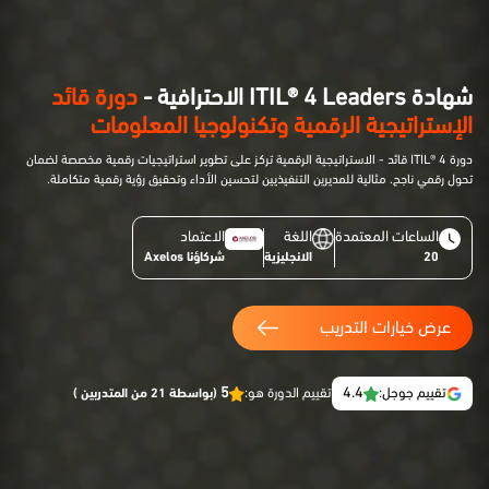
شهادة ITIL® 4 Leaders الاحترافية -
دورة قائد
الإستراتيجية الرقمية وتكنولوجيا المعلومات
دورة ITIL® 4 قائد - الاستراتيجية الرقمية تركز على تطوير استراتيجيات رقمية مخصصة لضمان
تحول رقمي ناجح. مثالية للمديرين التنفيذيين لتحسين الأداء وتحقيق رؤية رقمية متكاملة.
الساعات المعتمدة
اللغة
الاعتماد
20
الانجليزية
شركاؤنا Axelos
عرض خيارات التدريب
5
4.4
تقييم جوجل:
تقييم الدورة هو:
(بواسطة 21 من المتدربين )