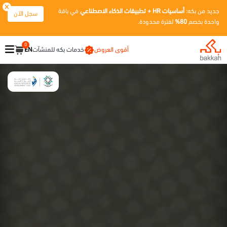
جديد من بكه:
أساسيات HR + تطبيقات الذكاء الاصطناعي
في باقة
سجل الآن
واحدة بخصم
80%
لفترة محدودة.
0
أقوى العروض
خدمات بكه للمنشآت
EN