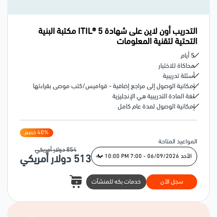
التدريب أون لاين على شهادة ITIL® 5 مكتبة البنية
التحتية لتقنية المعلومات
5 أيام
محاكاة للاختبار
أسئلة تدريبية
إمكانية الوصول إلى مراجع إضافية - قواميس/كتب موصى بقراءتها
لغة المادة التدريبية هي الإنجليزية
إمكانية الوصول لمدة عام كامل
% خصم
40
المواعيد المتاحة
854
دولار أمريكي
513
دولار أمريكي
سجل الآن
خدمات بكه للمنشآت