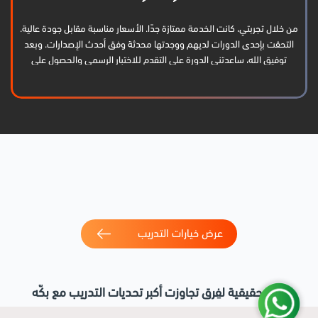
من خلال تجربتي، كانت الخدمة ممتازة جدًا. الأسعار مناسبة مقابل جودة عالية.
التحقت بإحدى الدورات لديهم ووجدتها محدثة وفق أحدث الإصدارات. وبعد
توفيق الله، ساعدتني الدورة على التقدم للاختبار الرسمي والحصول على
الشهادة بنجاح. أشكرهم كثيرًا وأتمنى لهم الاستمرار والتوفيق.
عرض خيارات التدريب
نتائج حقيقية لفِرق تجاوزت أكبر تحديات التدريب مع بكّه