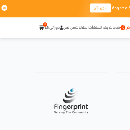
 محدودة.
سجل الآن
0
وض
خدمات بكه للمنشآت
المقالات
من نحن
دوراتي
EN