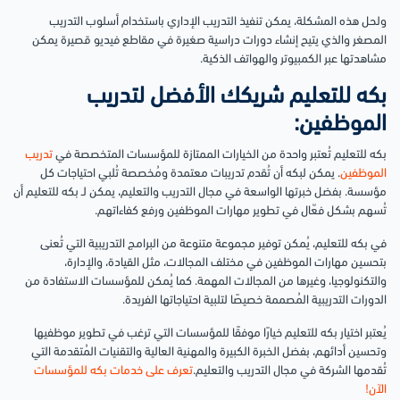
ولحل هذه المشكلة، يمكن تنفيذ التدريب الإداري باستخدام أسلوب التدريب
المصغر والذي يتيح إنشاء دورات دراسية صغيرة في مقاطع فيديو قصيرة يمكن
مشاهدتها عبر الكمبيوتر والهواتف الذكية.
بكه للتعليم شريكك الأفضل لتدريب
الموظفين:
بكه للتعليم تُعتبر واحدة من الخيارات الممتازة للمؤسسات المتخصصة في
تدريب
الموظفين
. يمكن لبكه أن تُقدم تدريبات معتمدة ومُخصصة تُلبي احتياجات كل
مؤسسة. بفضل خبرتها الواسعة في مجال التدريب والتعليم، يمكن لـ بكه للتعليم أن
تُسهم بشكل فعّال في تطوير مهارات الموظفين ورفع كفاءاتهم.
في بكه للتعليم، يُمكن توفير مجموعة متنوعة من البرامج التدريبية التي تُعنى
بتحسين مهارات الموظفين في مختلف المجالات، مثل القيادة، والإدارة،
والتكنولوجيا، وغيرها من المجالات المهمة. كما يُمكن للمؤسسات الاستفادة من
الدورات التدريبية المُصممة خصيصًا لتلبية احتياجاتها الفريدة.
يُعتبر اختيار بكه للتعليم خيارًا موفقًا للمؤسسات التي ترغب في تطوير موظفيها
وتحسين أدائهم، بفضل الخبرة الكبيرة والمهنية العالية والتقنيات المُتقدمة التي
تُقدمها الشركة في مجال التدريب والتعليم.
تعرف على خدمات بكه للمؤسسات
الآن!