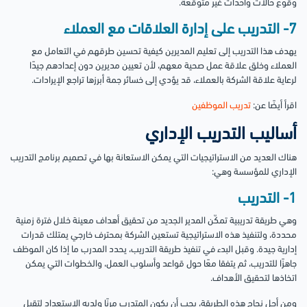
وقوع حالات وأحداث غير متوقعة.
7- التدريب على إدارة العلاقات مع العملاء
يهدف هذا التدريب إلى تعليم المديرين كيفية تحسين طرقهم في التعامل مع
العملاء وخلق علاقة عمل صحية معهم، لأن تعيين مديرين دون إعدادهم جيدًا
لرعاية علاقة الشركة بالعملاء، قد يؤدي إلى خسائر جمة أبرزها تراجع الإيرادات.
اقرأ أيضًا عن:
تدريب الموظفين
أساليب التدريب الإداري
هناك العديد من الاستراتيجيات التي يمكن الاستعانة بها في تصميم برنامج التدريب
الإداري للمؤسسة وهي:
1- التدريب
وهي طريقة تدريبية تمكّن المدير الجديد من تحقيق أهداف معينة خلال فترة زمنية
محددة، ولتنفيذ هذه الاستراتيجية تستعين الشركة بمحترف خارجي يمتلك قدرات
إدارية جيدة.
وقبل البدء في تنفيذ طريقة التدريب، يحدد المدرب ما إذا كان الموظف
جاهزًا للتدريب، ثم يتفقا معًا حول قواعد وأسلوب العمل، والخطوات التي يمكن
اتخاذها لتحقيق الأهداف.
ومن أجل نجاح هذه الطريقة، يجب أن يكون المتدرب مرنًا ولديه الاستعداد لتقبل