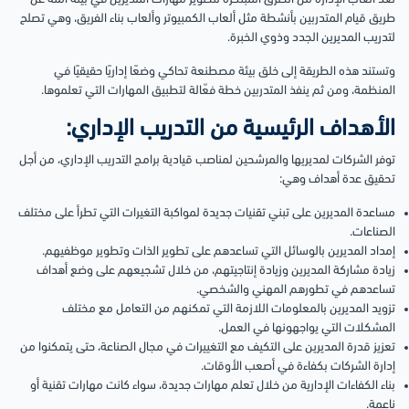
طريق قيام المتدربين بأنشطة مثل ألعاب الكمبيوتر وألعاب بناء الفريق، وهي تصلح
لتدريب المديرين الجدد وذوي الخبرة.
وتستند هذه الطريقة إلى خلق بيئة مصطنعة تحاكي وضعًا إداريًا حقيقيًا في
المنظمة، ومن ثم ينفذ المتدربين خطة فعّالة لتطبيق المهارات التي تعلموها.
الأهداف الرئيسية من التدريب الإداري:
توفر الشركات لمديريها والمرشحين لمناصب قيادية برامج التدريب الإداري، من أجل
تحقيق عدة أهداف وهي:
مساعدة المديرين على تبني تقنيات جديدة لمواكبة التغيرات التي تطرأ على مختلف
الصناعات.
إمداد المديرين بالوسائل التي تساعدهم على تطوير الذات وتطوير موظفيهم.
زيادة مشاركة المديرين وزيادة إنتاجيتهم، من خلال تشجيعهم على وضع أهداف
تساعدهم في تطورهم المهني والشخصي.
تزويد المديرين بالمعلومات اللازمة التي تمكنهم من التعامل مع مختلف
المشكلات التي يواجهونها في العمل.
تعزيز قدرة المديرين على التكيف مع التغييرات في مجال الصناعة، حتى يتمكنوا من
إدارة الشركات بكفاءة في أصعب الأوقات.
بناء الكفاءات الإدارية من خلال تعلم مهارات جديدة، سواء كانت مهارات تقنية أو
ناعمة.