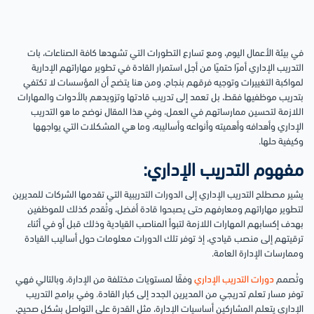
في بيئة الأعمال اليوم، ومع تسارع التطورات التي تشهدها كافة الصناعات، بات
التدريب الإداري أمرًا حتميًا من أجل استمرار القادة في تطوير مهاراتهم الإدارية
لمواكبة التغييرات وتوجيه فرقهم بنجاح، ومن هنا يتضح أن المؤسسات لا تكتفي
بتدريب موظفيها فقط، بل تعمد إلى تدريب قادتها وتزويدهم بالأدوات والمهارات
اللازمة لتحسين ممارساتهم في العمل، وفي هذا المقال نوضح ما هو التدريب
الإداري وأهدافه وأهميته وأنواعه وأساليبه، وما هي المشكلات التي يواجهها
وكيفية حلها.
مفهوم التدريب الإداري:
يشير مصطلح التدريب الإداري إلى الدورات التدريبية التي تقدمها الشركات للمديرين
لتطوير مهاراتهم ومعارفهم حتى يصبحوا قادة أفضل، وتُقدم كذلك للموظفين
بهدف إكسابهم المهارات اللازمة لتبوأ المناصب القيادية وذلك قبل أو في أثناء
ترقيتهم إلى منصب قيادي، إذ توفر تلك الدورات معلومات حول أساليب القيادة
وممارسات الإدارة العامة.
وتُصمم
دورات التدريب الإداري
وفقًا لمستويات مختلفة من الإدارة، وبالتالي فهي
توفر مسار تعلم تدريجي من المديرين الجدد إلى كبار القادة.
وفي برامج التدريب
الإداري يتعلم المشاركين أساسيات الإدارة، مثل القدرة على التواصل بشكل صحيح،