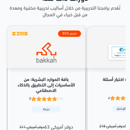
تُقدم برامجنا التدريبية من خلال أساليب تدريبية مختبرة ومعدة
من قبل خبراء في المجال
جديد
80% خصم
باقة الموارد البشرية: من
الأساسيات إلى التطبيق بالذكاء
الاصطناعي
4
5
(65)
ة للإختبار
حزمة
218 دولار أمريكي
63 دولار أمريكي
311 دولار أمريكي