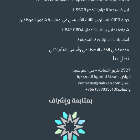
مكتبة البنية التحتية لتقنية المعلومات ITIL® 4 Foundation
لين 6 سيجما الحزام الأخضر LSSGB
دورة CIPD المستوى الثالث التأسيسي في ممارسة شؤون الموظفين
شهادة تحليل بيانات الأعمال IIBA®-CBDA
أساسيات الاستراتيجية التسويقية
مقدمة في الذكاء الاصطناعي وأُسس التعلّم الآلي
اتصل بنا
2527 طريق الثمامة – حي المونسية
الرياض، المملكة العربية السعودية
ايميل:
contactus@bakkah.com
واتساب:
+966 (599035013)