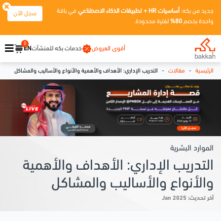
جديد من بكه:
أساسيات HR + تطبيقات الذكاء الاصطناعي
في باقة
سجل الآن
واحدة بخصم
80%
لفترة محدودة.
0
أقوى العروض
خدمات بكه للمنشآت
EN
-
-
الرئيسية
مقالات
التدريب الإداري: الأهداف والأهمية والأنواع والأساليب والمشاكل
الموارد البشرية
التدريب الإداري: الأهداف والأهمية
والأنواع والأساليب والمشاكل
آخر تحديث: Jan 2025