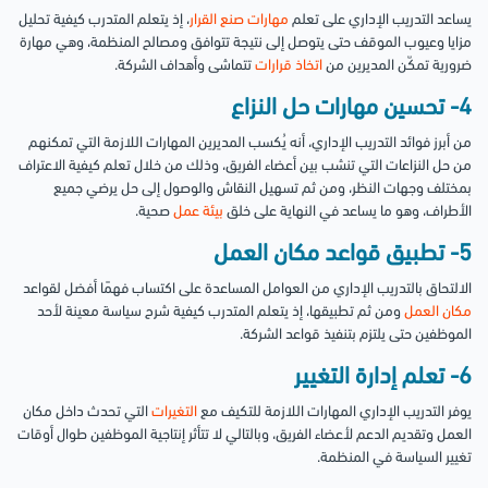
يساعد التدريب الإداري على تعلم
مهارات صنع القرار
، إذ يتعلم المتدرب كيفية تحليل
مزايا وعيوب الموقف حتى يتوصل إلى نتيجة تتوافق ومصالح المنظمة، وهي مهارة
ضرورية تمكّن المديرين من
اتخاذ قرارات
تتماشى وأهداف الشركة.
4- تحسين مهارات حل النزاع
من أبرز فوائد التدريب الإداري، أنه يُكسب المديرين المهارات اللازمة التي تمكنهم
من حل النزاعات التي تنشب بين أعضاء الفريق، وذلك من خلال تعلم كيفية الاعتراف
بمختلف وجهات النظر، ومن ثم تسهيل النقاش والوصول إلى حل يرضي جميع
الأطراف، وهو ما يساعد في النهاية على خلق
بيئة عمل
صحية.
5- تطبيق قواعد مكان العمل
الالتحاق بالتدريب الإداري من العوامل المساعدة على اكتساب فهمًا أفضل لقواعد
مكان العمل
ومن ثم تطبيقها، إذ يتعلم المتدرب كيفية شرح سياسة معينة لأحد
الموظفين حتى يلتزم بتنفيذ قواعد الشركة.
6- تعلم إدارة التغيير
يوفر التدريب الإداري المهارات اللازمة للتكيف مع
التغيرات
التي تحدث داخل مكان
العمل وتقديم الدعم لأعضاء الفريق، وبالتالي لا تتأثر إنتاجية الموظفين طوال أوقات
تغيير السياسة في المنظمة.