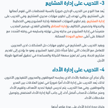
3- التدريب على إدارة المشاريع
يُعد هذا النوع من التدريب الإداري ضروريًا بالنسبة للمنظمات التي تقوم أعمالها
على المشاريع، والتي تهدف إلى تطوير مهارات مديري المشاريع.
وفي التدريب على
إدارة المشاريع
، يتم تطوير المهارات المتعلقة بإدارة المشروع وهي التخطيط
والجدولة وتخصيص التكاليف و
إدارة المخاطر
والتفكير النقدي، فيصبح المتدرب
متمرسًا في إدارة المشروع من بدايته وحتى نهايته وتسليمه في وقته المُحدد مع
الحفاظ على أعلى
معايير الجودة
الممكنة.
ويفيد التدريب على المشاريع في تطوير مهارات حل المشكلات لدى المديرين،
للتعامل مع الأزمات التي تطرأ فجأة خلال تنفيذ المشروع، وهو ما يؤدي إلى تقديم
مشاريع ناجحة، ومن ثم تعزيز سمعة الشركة والمساعدة في تحقيق أهدافها طويلة
الأجل.
4- التدريب على إدارة الأداء
يتأثر نجاح أي منظمة بالأداء الذي يمارسه الموظفون والمديرون التنفيذيون الآخرون،
لذلك يُعد التدريب على إدارة الأداء أمرًا ضروريًا في تعزيز العلاقات بين المدير
والموظفين.
وفي هذا التدريب، يتم تدريس كيفية تحديد الأهداف وتقييم الأداء
ومنح مكافآت لأصحاب أفضل أداء، إلى جانب آلية إدارة الأداء المنخفض وتوصيل
ملاحظات الأداء.
وتركز دورة إدارة الأداء على عدة عناصر أبرزها: