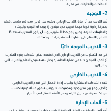
الانتقادات والتعليقات من مدربه.
2- التوجيه
يُعد التوجيه من أبرز طرق التدريب الإداري، ويقوم على تولي مدير كبير متمرس يتمتع
بمعرفة إدارية قوية مهمة تدريب مدير مبتدئ، إذ يوجه له التوجيه والإرشاد
والتعليمات اللازمة.
وحتى ينجح هذا الأسلوب، يجب أن يكون للمتدرب استعدادًا
للتعلم والانفتاح على مشاركة أهدافه ونجاحاته وإخفاقاته.
3- التدريب الموجه ذاتيًا
في هذا الأسلوب من التدريب الإداري الذي تعتمده بعض الشركات، يقود المتدرب
أو المدير المبتدئ ذاته في عملية التعلم، إذ يختار لنفسه فرص التعلم والخبرات التي
يحتاج إليها.
4- التدريب الخارجي
تتعدد الشركات الاستشارية وكليات إدارة الأعمال التي تقدم التدريب الخارجي،
والذي يجمع بين مدير جديد ومجموعات خارجية، يتعلمون خلاله كيفية اكتساب
مهارات معينة عن طريق القيام ببعض الأنشطة مثل لعب الأدوار.
5- ألعاب الإدارة
تُعد ألعاب الإدارة من الطرق المبتكرة لتطوير مهارات المديرين في بيئة آمنة عن