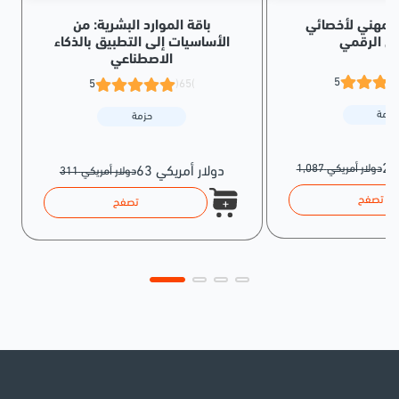
المهني لأخصائي
باقة الموارد البشرية: من
ق الرقمي
الأساسيات إلى التطبيق بالذكاء
الاصطناعي
5
5
(65)
حزمة
حزمة
1,087 دولار أمريكي
63 دولار أمريكي
311 دولار أمريكي
تصفح
تصفح