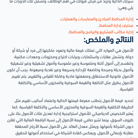
سيرتك الذاتية وتزيد من فرص قبولك في أهم الوظائف، وتشمل تلك الدورات ما
يلي وهي:
إدارة المحافظ المبادئ والممارسات والعمليات
.
محترف إدارة المحافظ
.
إدارة مكاتب المشاريع والبرامج والمحافظ
.
النتائج والملخص:
الأصول هي الموارد التي تمتلك قيمة مالية وتعود ملكيتها إلى فرد أو شركة أو
دولة، وتشمل عقارات واستثمارات وبراءات اختراع ومخزونات ومعدات مكتبية،
وتنقسم إلى أصول ثابتة وملموسة وغير ملموسة وأصول تشغيلية وغير تشغيلية
وأصول بديلة ومربحة وخاضعة للإدارة وسريعة وغير نقدية ومرهونة. يجب أن تكون
الأصول قانونية الاستحقاق ومنفعتها مادية وقابلة للقياس والتقييم. يتم تقييم
الأصول بطرق مثل التكلفة والقيمة السوقية والمخزون الأساسي والتكلفة
القياسية.
تحديد قيمة الأصول يتطلب معرفة قيمتها الحالية واعتماد أساليب تقييم مثل
الطريقة التكلفية والقيمة السوقية والمخزون الأساسي والتكلفة القياسية. كما
يُعتبر التخصيص الديناميكي للأصول استراتيجية إدارة تعديل فئات الأصول بناءً على
ظروف السوق، بينما تشير صافي قيمة الأصول إلى نسبة الرافعة المالية التي تقارن
ديون الشركة بأصولها، ويمثل معدل العائد على الأصول نسبة الأرباح المحققة
مقارنة بإجمالي الأصول، ويعكس كفاءة الشركة في استخدام أصولها لتحقيق