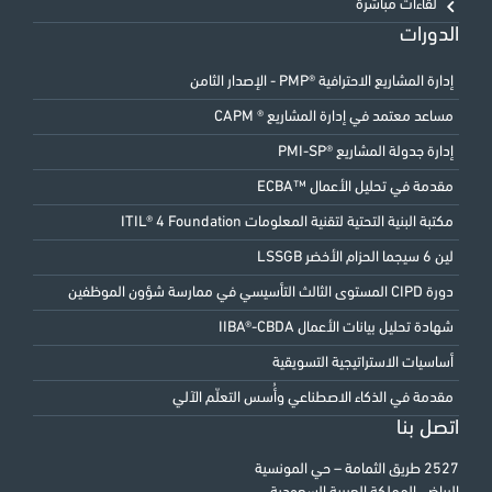
لقاءات مباشرة
الدورات
إدارة المشاريع الاحترافية ®PMP - الإصدار الثامن
مساعد معتمد في إدارة المشاريع ® CAPM
إدارة جدولة المشاريع ®PMI-SP
مقدمة في تحليل الأعمال ™ECBA
مكتبة البنية التحتية لتقنية المعلومات ITIL® 4 Foundation
لين 6 سيجما الحزام الأخضر LSSGB
دورة CIPD المستوى الثالث التأسيسي في ممارسة شؤون الموظفين
شهادة تحليل بيانات الأعمال IIBA®-CBDA
أساسيات الاستراتيجية التسويقية
مقدمة في الذكاء الاصطناعي وأُسس التعلّم الآلي
اتصل بنا
2527 طريق الثمامة – حي المونسية