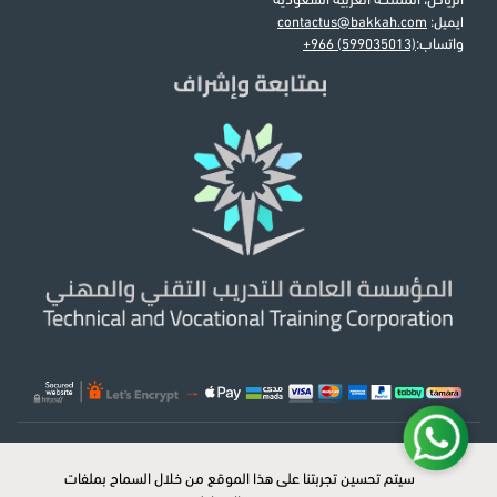
الرياض، المملكة العربية السعودية
ايميل:
contactus@bakkah.com
واتساب:
+966 (599035013)
© 2026 جميع الحقوق محفوظة لبكه
سيتم تحسين تجربتنا على هذا الموقع من خلال السماح بملفات
سيتم تحسين تجربتنا على هذا الموقع من خلال السماح بملفات
x