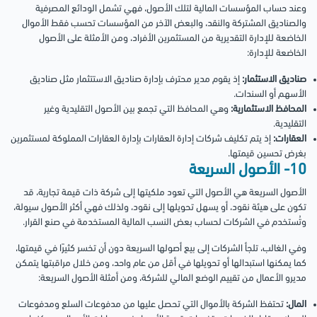
وعند حساب المؤسسات المالية لتلك الأصول، فهي تشمل الودائع المصرفية
والصناديق المشتركة والنقد، والبعض الآخر من المؤسسات تحسب فقط الأموال
الخاضعة للإدارة التقديرية من المستثمرين الأفراد، ومن الأمثلة على الأصول
الخاضعة للإدارة:
صناديق الاستثمار:
إذ يقوم مدير محترف بإدارة صناديق الاستتثمار مثل صناديق
الأسهم أو السندات.
المحافظ الاستثمارية:
وهي المحافظ التي تجمع بين الأصول التقليدية وغير
التقليدية.
العقارات:
إذ يتم تكليف شركات إدارة العقارات بإدارة العقارات المملوكة لمستثمرين
بغرض تحسين قيمتها.
10- الأصول السريعة
الأصول السريعة هي الأصول التي تعود ملكيتها إلى شركة ذات قيمة تجارية، قد
تكون على هيئة نقود، أو يسهل تحويلها إلى نقود، ولذلك فهي أكثر الأصول سيولة،
وتُستخدم في الشركات لحساب بعض النسب المالية المستخدمة في صنع القرار.
وفي الغالب، تلجأ الشركات إلى بيع أصولها السريعة دون أن تخسر كثيرًا في قيمتها،
كما يمكنها استبدالها أو تحويلها في أقل من عام واحد، ومن خلال مراقبتها يتمكن
مديرو الأعمال من تقييم الوضع المالي للشركة، ومن أمثلة الأصول السريعة:
المال:
تحتفظ الشركة بالأموال التي تحصل عليها من مدفوعات السلع ومدفوعات