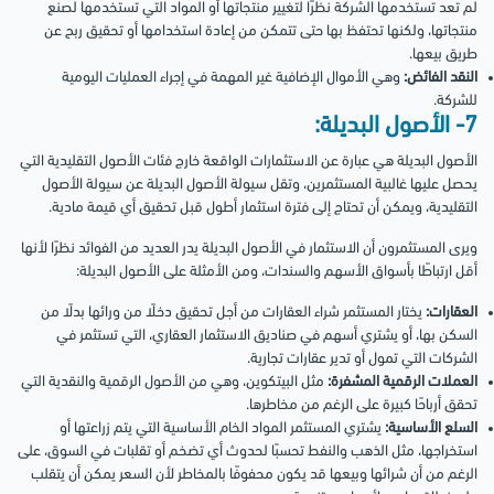
لم تعد تستخدمها الشركة نظرًا لتغيير منتجاتها أو المواد التي تستخدمها لصنع
منتجاتها، ولكنها تحتفظ بها حتى تتمكن من إعادة استخدامها أو تحقيق ربح عن
طريق بيعها.
النقد الفائض:
وهي الأموال الإضافية غير المهمة في إجراء العمليات اليومية
للشركة.
7- الأصول البديلة:
الأصول البديلة هي عبارة عن الاستثمارات الواقعة خارج فئات الأصول التقليدية التي
يحصل عليها غالبية المستثمرين، وتقل سيولة الأصول البديلة عن سيولة الأصول
التقليدية، ويمكن أن تحتاج إلى فترة استثمار أطول قبل تحقيق أي قيمة مادية.
ويرى المستثمرون أن الاستثمار في الأصول البديلة يدر العديد من الفوائد نظرًا لأنها
أقل ارتباطًا بأسواق الأسهم والسندات، ومن الأمثلة على الأصول البديلة:
العقارات:
يختار المستثمر شراء العقارات من أجل تحقيق دخلًا من ورائها بدلًا من
السكن بها، أو يشتري أسهم في صناديق الاستثمار العقاري، التي تستثمر في
الشركات التي تمول أو تدير عقارات تجارية.
العملات الرقمية المشفرة:
مثل البيتكوين، وهي من الأصول الرقمية والنقدية التي
تحقق أرباحًا كبيرة على الرغم من مخاطرها.
السلع الأساسية:
يشتري المستثمر المواد الخام الأساسية التي يتم زراعتها أو
استخراجها، مثل الذهب والنفط تحسبًا لحدوث أي تضخم أو تقلبات في السوق، على
الرغم من أن شرائها وبيعها قد يكون محفوفًا بالمخاطر لأن السعر يمكن أن يتقلب