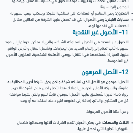
العملاء مقابل الخدمات وتغييرات قيمة الأصول في حسابات الأعمال، ويمكنها
الوصول إليها سريعًا.
المخزون:
وهي العناصر أو العقارات التي تمتلكها الشركة ويمكنها بيعها بسهولة.
حسابات القبض:
وهي الأموال التي قد تحصل عليها الشركة من الدائنين مقابل
الخدمات التي تقدمها لهم.
11- الأصول غير النقدية
الأصول غير النقدية هي الأصول المملوكة للشركاء، والتي لا يمكن تحويلها إلى نقود
بسهولة لأنها تحتاج إلى إتمام العديد من الإجراءات، وتشمل المنزل والأرض الواقع
عليها، السيارة المُستخدمة في التنقل اليومي، الأمتعة الشخصية، المخزون، الأصول
غير الملموسة.
12- الأصل المرهون
الأصل المرهون هو الأصل الذي تمتلكه شركة ولكن يحق لشركة أخرى المطالبة به
قانونيًا، وللشركة الأولى الحق في امتلاك هذا الأصل لحين قيام الشركة الأخرى
بإبراء ذمة الدين المُستحق عليها. الأصل المرهون قابلًا للبيع ولكن بشرط موافقة
كل من المشتري والبائع، إضافة إلى خضوعه لقيود عند استخدامه أو بيعه.
ومن أمثلة الأصول المرهونة:
الآلات والمعدات:
في بعض الأحيان تقدم الشركات آلاتها ومعداتها كضمان
للقروض التجارية التي تحصل عليها.