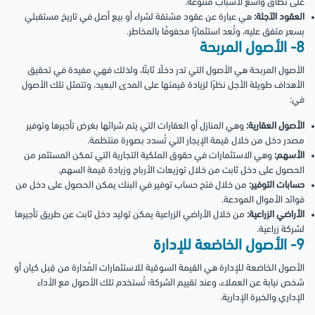
على نطاق واسع لأسباب متنوعة.
العقود الآجلة:
هي عبارة عن عقود مشتقة لشراء أو بيع أصل في تاريخ مستقبلي
بسعر متفق عليه، وتُعد استثمارًا محفوفًا بالمخاطر.
8- الأصول المربحة
الأصول المربحة هي الأصول التي تدر دخلًا ثابتًا، ولذلك فهي مفيدة في تحقيق
الأهداف طويلة الأجل نظرًا لزيادة قيمتها على المدى البعيد، وتتمثل تلك الأصول
في:
الأصول العقارية:
وهي المنازل أو العقارات التي يتم شرائها بغرض تأجيرها وتوفير
مصدر دخل من خلال قيمة الإيجار التي تُسدد بصورة منتظمة.
الأسهم:
وهي الاستثمارات في حقوق الملكية التجارية التي تمكن المستثمر من
الحصول على دخل ثابت من خلال توزيعات الأرباح وزيادة قيمة السهم.
حسابات التوفير:
من خلال فتح حساب توفير في البنك يمكن الحصول على دخل من
فوائد الأموال المودعة.
الأراضي الزراعية:
من خلال الأراضي الزراعية يمكن توليد دخل ثابت عن طريق تأجيرها
لشركة زراعية.
9- الأصول الخاضعة للإدارة
الأصول الخاضعة للإدارة هي القيمة السوقية للاستثمارات المُدارة من قِبل كيان أو
شخص نيابة عن العملاء، وعند تقييم الشركة؛ تُستخدم تلك الأصول مع الأداء
الإداري والخبرة الإدارية.