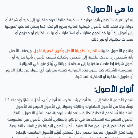
ما هي الأصول؟
يمكن تعريف الأصول بأنها موارد ذات قيمة مالية تعود ملكيتها إلى فرد أو شركة أو
دولة، ولا تفقد تلك الأصول قيمتها المالية بمرور الوقت، كما يمكن لمالكها تحويلها
إلى أموال، إذ أنها قد تكون عقارات أو استثمارات أو براءات اختراع أو مخزون أو
معدات مكتبية، أو غير ذلك.
وتتنوع الأصول ما بين
استثمارات طويلة الأجل وأخرى قصيرة الأجل
، ويُصنف الأصل
بأنه شخصي إذا عادت ملكيته إلى شخص، وكذلك تُصنف الأصول بأنها تجارية أو
أصول شركة إذا عادت ملكيتها إلى منظمة، وبالتالي يُبلغ عنها في الميزانية
العمومية للشركة، كما تشرح هذه الميزانية كيفية تمويلها، أي سواء من خلال الديون
أو حقوق الملكية أو الملكية المباشرة.
أنواع الأصول:
تتنوع الأصول المالية إلى ستة أنواع رئيسية وستة أنواع أخرى أقل انتشارًا وإجمالًا 12
نوعًا، بدءًا من الأصول المتداولة والثابتة وصولاً إلى الأصول المرهونة. الأصول
المتداولة تُستخدم لتغطية تكاليف العمليات اليومية، فيما تمثل الأصول الثابتة
الأصول الملموسة المستخدمة في الإنتاج. بالمقابل، تُشكل الأصول غير الملموسة
كالملكية الفكرية جزءًا من هذا التصنيف. تُدار الأصول البديلة خارج الفئات التقليدية،
بينما تمثل الأصول المربحة مصدر دخل مُستقر. تُقيّم الأصول الخاضعة للإدارة