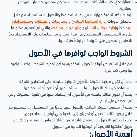
العقارات:
إن كانت الشركات تمتلك عقارات؛ يمكن تقديمها كضمان للقروض
العقارية.
تؤهلك بكه لتنمية مهاراتك في إدارة المحافظ والأصول الاستثمارية، من خلال
الالتحاق بدورات
إدارة المحافظ المبادئ والممارسات والعمليات
و
محترف إدارة
المحافظ
و
إدارة مكاتب المشاريع والبرامج والمحافظ
، والتي تم تصميم محتواها
على يد المتخصصين المعتمدين في هذا المجال، بما يساعدك على الاستعداد جيدًا
للاختبار والحصول على شهادة دولية مُعترف بها.
الشروط الواجب توافرها في الأصول
من خلال استعراض أنواع الأصول المذكورة، يمكن تحديد الشروط الواجب توافرها
بها وهي كما يلي:
لا بد أن تكون ملكية الشركة للأصول قانونية سليمة، حتى تستطيع الشركة
الاستفادة من تلك الأصول سواء بالاستثمار فيها أو بيعها أو استخدامها.
يجب أن تكون هناك منفعة من الأصول، أي يُستفاد منها في تنفيذ العمليات ومن
ثم الحصول على أرباح.
يجب أن تستفيد الشركة المالكة للأصول منها ماديًا في المستقبل، إذ تستطيع من
خلال بيعها لتلك الأصول أو تحويلها إلى نقدية جني أرباح أو سداد ديون.
يجب أن تكون الأصول أو المنافع الناتجة عنها قابلة للقياس والتقييم، وذلك عن
طريق تكلفتها التاريخية أو قيمتها الحالية في السوق.
أهمية الأصول: