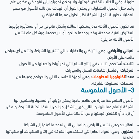
طويلة، وفي الغالب تنخفض قيمتها، ولا يمكن تحويلها إلى نقود في غضون عام
واحد مثل الأصول المتداولة، ويمكن القول أن الهدف من تلك الأصول هو دعم
العمليات طويلة الأجل للشركة نظرًا لطول عمرها الافتراضي.
قد تكون الأصول الثابتة حرة يمتلكها المالك بشكل قانوني حر، أو مستأجرة يؤجرها
المقترض لفترة محددة، وقد يجددها مالكها أو لا يجددها، وبشكل عام تشمل
الأصول الثابتة ما يلي:
المباني والأراضي:
وهي الأراضي والعقارات التي تشتريها الشركة، وتشمل أي هياكل
دائمة على الأرض.
الآلات:
تُستخدم الآلات في إنتاج السلع التي تدر أرباحًا وتجعلها من الأصول.
المركبات:
وتشمل شاحنات العمل والسيارات.
معدات
تكنولوجيا المعلومات
:
وهي أجهزة الحاسب الآلي والخوادم وغيرها من
المعدات المملوكة للشركة.
3- الأصول الملموسة
الأصول الملموسة عبارة عن عناصر مادية يمكن رؤيتها أو لمسها، وتستعين بها
الشركة لإتمام عملياتها، وبالتالي فهي تشكل جزءًا من البنية التحتية للشركة، ويمكن
أن تزداد أو تنخفض قيمتها ومن الأمثلة على الأصول الملموسة:
العقارات:
وهي تشمل الأراضي والمباني التي تعود ملكيتها إلى الشركة.
المخزون:
وهي المواد الخام التي تستخدمها الشركة في إنتاج المنتجات، أو منتجاتها
الجاهزة.