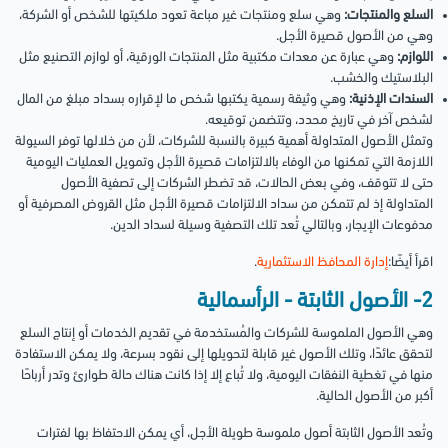
السلع والمنتجات:
وهي سلع ومنتجات غير مباعة تعود ملكيتها للشخص أو الشركة،
وهي من الأصول قصيرة الأجل.
اللوازم:
وهي عبارة عن معدات مكتبية مثل المنتجات الورقية، أو لوازم التصنيع مثل
البلاستيك والخشب.
السندات الإذنية:
وهي وثيقة رسمية يكتبها شخص ما لإقراره بسداد مبلغ من المال
لشخص آخر في تاريخ محدد، وتتضمن توقيعه.
وتمثل الأصول المتداولة أهمية كبيرة بالنسبة للشركات، لأن من خلالها توفر السيولة
اللازمة التي تمكنها من الوفاء بالالتزامات قصيرة الأجل وتمويل العمليات اليومية
حتى لا تتوقف، وفي بعض الحالات، قد تضطر الشركات إلى تصفية الأصول
المتداولة إذ لم تتمكن من سداد الالتزامات قصيرة الأجل مثل القروض المصرفية أو
مدفوعات الإيجار، وبالتالي تُعد تلك التصفية وسيلة لسداد الدين.
اقرأ أيضًا:
إدارة المحافظ الاستثمارية
.
2- الأصول الثابتة - الرأسمالية
وهي الأصول الملموسة للشركات والمُستخدمة في تقديم الخدمات أو إنتاج السلع
لتحقق عائدًا، وتلك الأصول غير قابلة لتحويلها إلى نقود بسرعة، ولا يمكن الاستفادة
منها في تغطية النفقات اليومية، ولا تُباع إلا إذا كانت هناك حالة طوارئ وتدر أرباحًا
أكبر من الأصول الحالية.
وتُعد الأصول الثابتة أصول ملموسة طويلة الأجل، أي يمكن الاحتفاظ بها لفترات