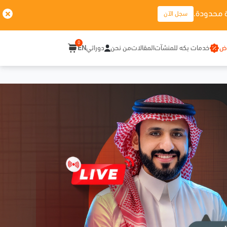
 محدودة.
سجل الآن
0
وض
خدمات بكه للمنشآت
المقالات
من نحن
دوراتي
EN