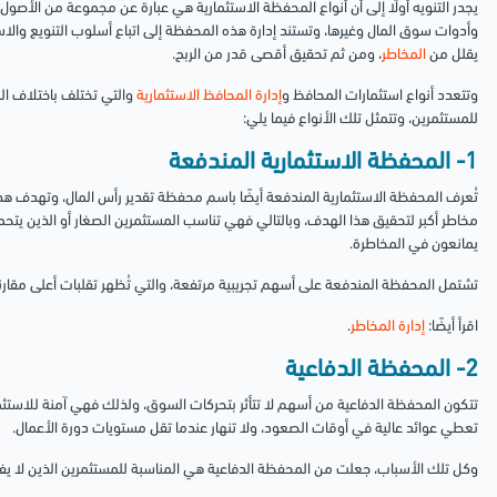
يجدر التنويه أولًا إلى أن أنواع المحفظة الاستثمارية هي عبارة عن مجموعة من الأصول
وأدوات سوق المال وغيرها، وتستند إدارة هذه المحفظة إلى اتباع أسلوب التنويع والا
يقلل من
المخاطر
، ومن ثم تحقيق أقصى قدر من الربح.
وتتعدد أنواع استثمارات المحافظ و
إدارة المحافظ الاستثمارية
والتي تختلف باختلاف الم
للمستثمرين، وتتمثل تلك الأنواع فيما يلي:
1- المحفظة الاستثمارية المندفعة
تُعرف المحفظة الاستثمارية المندفعة أيضًا باسم محفظة تقدير رأس المال، وتهدف ه
مخاطر أكبر لتحقيق هذا الهدف، وبالتالي فهي تناسب المستثمرين الصغار أو الذين يتح
يمانعون في المخاطرة.
تشتمل المحفظة المندفعة على أسهم تجريبية مرتفعة، والتي تُظهر تقلبات أعلى مقار
اقرأ أيضًا:
إدارة المخاطر
.
2- المحفظة الدفاعية
تتكون المحفظة الدفاعية من أسهم لا تتأثر بتحركات السوق، ولذلك فهي آمنة للاستثمار
تعطي عوائد عالية في أوقات الصعود، ولا تنهار عندما تقل مستويات دورة الأعمال.
وكل تلك الأسباب، جعلت من المحفظة الدفاعية هي المناسبة للمستثمرين الذين لا يف