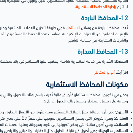
المالية للمستثمر.
تناسب المحفظة المالية المستثمرين الذين يرغبون في السيطرة بشكل
للالتزام
بإدارة المحافظ الاستثمارية
.
12-المحافظ الباردة
تُعد المحافظ الباردة من وسائل
الاستثمار
، فهي طريقة لتخزين العملات المشفرة ومنها
بالإنترنت لحمايتها من الاختراقات الإلكترونية.
وتناسب هذه المحفظة المستثمرين الأفر
والشركات المشاركة في مساحة التشفير.
13- المحافظ المدارة
المحفظة المُدارة هي خدمة استثمارية شاملة، يستفيد منها المستثمر في بناء محفظته و
اقرأ أيضًا:
أنواع المخاطر
.
مكونات المحافظ الاستثمارية
يدخل في تكوين المحافظ الاستثمارية أوراق مالية تُعرف باسم بفئات الأصول، والتي يختار
وقدرته على تحمل المخاطر، وتشمل تلك الأصول ما يلي:
الأسهم:
وهي أوراق مالية تمثل امتلاك المستثمر نسبة مئوية من الأعمال التجارية، وم
السندات:
وهي القروض التي يحصل المستثمرين بموجبها على سعرًا ثابتًا على مدى فترة 
العملات:
وهي أصول سائلة التي يمكن تحويلها إلى نقود بسهولة، ومنها العملات المحلية
الاستثمارات البديلة:
وهي أصول غير قابلة للتداول، مثل العقارات والمباني والأراضي وا