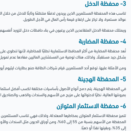
3- محفظة الدخل
تناسب هذه المحفظة المستثمرين الذين يريدون تدفقًا منتظمًا وثابتًا للدخل من خلال الا
عوائد مستمرة، ولا تركز على ارتفاع قيمة رأس المال في الأجل الطويل.
ويمتلك محفظة الدخل المتقاعدين الذين يرغبون في بناء حافظات دخل لتزويد أنفسهم 
4- محفظة المضاربة
تُعد محفظة المضاربة من أكثر المحافظ الاستثمارية تطلبًا للمخاطرة، لأنها تنطوي عل
بشكل جيد مستقبلًا.
ولذلك، هناك توصية من المستشارين الماليين مفادها عدم تمويل محفظة المضاربة
ومن الأمثلة عليها، توقع أحد المستثمرين قيام شركات الطاقة صنع بطاريات ليثيوم أي
5- المحفظة الهجينة
في المحفظة الهجينة، يتم دمج أنواع الأصول بأساسيات مختلفة لكسب أفضل استثمارات
بمرونتها العالية، نظرًا لاحتوائها على مزيج من الأسهم والسندات والذهب والصناديق ا
6- محفظة الاستثمار المتوازن
تتميز محفظة الاستثمار المتوازن بمخاطرها المعتدلة، ولذلك فهي تناسب المستثمرين 
إلى 35%، وبقيتها نقدًا أو ذهبًا.