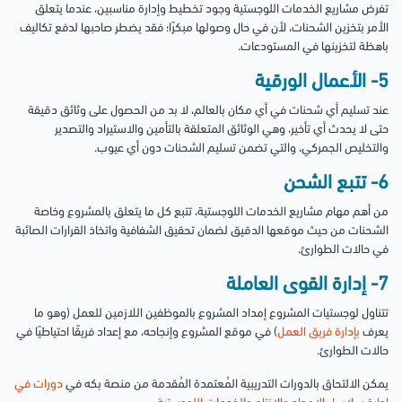
تفرض مشاريع الخدمات اللوجستية وجود تخطيط وإدارة مناسبين، عندما يتعلق
الأمر بتخزين الشحنات، لأن في حال وصولها مبكرًا؛ فقد يضطر صاحبها لدفع تكاليف
باهظة لتخزينها في المستودعات.
5- الأعمال الورقية
عند تسليم أي شحنات في أي مكان بالعالم، لا بد من الحصول على وثائق دقيقة
حتى لا يحدث أي تأخير، وهي الوثائق المتعلقة بالتأمين والاستيراد والتصدير
والتخليص الجمركي، والتي تضمن تسليم الشحنات دون أي عيوب.
6- تتبع الشحن
من أهم مهام مشاريع الخدمات اللوجستية، تتبع كل ما يتعلق بالمشروع وخاصة
الشحنات من حيث موقعها الدقيق لضمان تحقيق الشفافية واتخاذ القرارات الصائبة
في حالات الطوارئ.
7- إدارة القوى العاملة
تتناول لوجستيات المشروع إمداد المشروع بالموظفين اللازمين للعمل (وهو ما
يعرف
بإدارة فريق العمل
) في موقع المشروع وإنجاحه، مع إعداد فريقًا احتياطيًا في
حالات الطوارئ.
يمكن الالتحاق بالدورات التدريبية المُعتمدة المُقدمة من منصة بكه في
دورات في