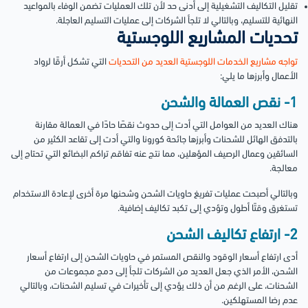
تقليل التكاليف التشغيلية إلى أدنى حد لأن تلك العمليات تضمن الوفاء بالمواعيد
النهائية للتسليم، وبالتالي لا تلجأ الشركات إلى عمليات التسليم العاجلة.
تحديات المشاريع اللوجستية
تواجه مشاريع الخدمات اللوجستية العديد من التحديات
التي تشكل أرقًا لرواد
الأعمال وأبرزها ما يلي:
1- نقص العمالة والشحن
هناك العديد من العوامل التي أدت إلى حدوث نقصًا حادًا في العمالة مقارنة
بالتدفق الهائل للشحنات وأبرزها جائحة كورونا والتي أدت إلى تقاعد الكثير من
السائقين وعمال الرصيف المؤهلين، مما نتج عنه تفاقم تراكم البضائع التي تحتاج إلى
معالجة.
وبالتالي أصبحت عمليات تفريغ حاويات الشحن وشحنها مرة أخرى لإعادة الاستخدام
تستغرق وقتًا أطول وتؤدي إلى تكبد تكاليف إضافية.
2- ارتفاع تكاليف الشحن
أدى ارتفاع أسعار الوقود والنقص المستمر في حاويات الشحن إلى ارتفاع أسعار
الشحن، الأمر الذي جعل العديد من الشركات تلجأ إلى دمج مجموعات من
الشحنات، على الرغم من أن ذلك يؤدي إلى تأخيرات في تسليم الشحنات، وبالتالي
عدم رضا المستهلكين.