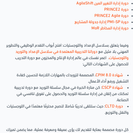
دورة إدارة التغيير المرن AgileShift
دورة PRINCE2
دورة PRINCE2 Agile
دورة PMI-SP إدارة جدولة المشاريع
دورة إدارة المخاطر MoR
وفيما يتعلق بسلاسل الإمداد واللوجستيات: افتح أبواب التقدم الوظيفي والتطوير
المهني بلا مثيل مع
دوراتنا التدريبية المعتمدة في سلاسل الإمداد والتوريد
واللوجستيات
.
اغمر نفسك في عالم إدارة الإنتاج والمخزون مع دورة التدريب
للحصول على الشهادات التالي:
شهادة CPIM 8.0
، المصممة لتزويدك بالمهارات اللازمة لتحسين كفاءة
التشغيل ورفع أداء الأعمال.
شهادة CSCP
: كن منارة الخبرة في مجال سلسلة التوريد مع دورة تدريبية
تمكنك من إتقان فن إدارة سلسلة التوريد والحصول على تفوق تنافسي في
الصناعة.
دورة CLTD
: حيث ستتلقى تدريبًا شاملاً لتصبح محترفًا معتمدًا في اللوجستيات
والنقل والتوزيع.
كل دورة مصممة بعناية لتقديم لك رؤى عميقة ومعرفة عملية، مما يضمن تميزك