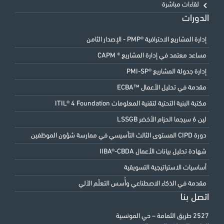
لقاءات مباشرة
الدورات
إدارة المشاريع الاحترافية ®PMP - الإصدار الثامن
مساعد معتمد في إدارة المشاريع ® CAPM
إدارة جدولة المشاريع ®PMI-SP
مقدمة في تحليل الأعمال ™ECBA
مكتبة البنية التحتية لتقنية المعلومات ITIL® 4 Foundation
لين 6 سيجما الحزام الأخضر LSSGB
دورة CIPD المستوى الثالث التأسيسي في ممارسة شؤون الموظفين
شهادة تحليل بيانات الأعمال IIBA®-CBDA
أساسيات الاستراتيجية التسويقية
مقدمة في الذكاء الاصطناعي وأُسس التعلّم الآلي
اتصل بنا
2527 طريق الثمامة – حي المونسية