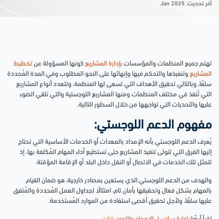
آخر تحديث: Jan 2025
تهتم جميع المنظمات والمؤسسات
بإدارة المشاريع
كونها المسؤولة عن
تخطيط
المشاريع
وتنفيذها والتحكم فيها وإنهائها على النحو المطلوب وفي المدة المُحددة
سلفًا، وبالتالي تحقيق الأهداف التي تسعى لها المنظمة، وتتعدد أنواع المشاريع
التي تُنفذ في مختلف المنظمات ومنها المشاريع اللوجستية والتي نلقي الضوء
عليها والتحديات التي تواجهها من خلال السطور التالية.
مفهوم الدعم اللوجستي:
يُعرف الدعم اللوجستي بأنه الإمداد بالمعدات أو الخدمات الأساسية التي تحتاج
إليها الفرق التي تتولى تنفيذ المشاريع حتى تستطيع أداء المهام المُكلفة بها، إذ
تتمثل تلك الخدمات في الاتصال أو النقل داخل البلد أو الإقامة المؤقتة.
والهدف من الدعم اللوجستي الذي يستعين بمصادر خارجية، هو ضمان القيام
بالمهام بشكل فعال وتحقيقها بأمان تام، امتثالًا لجداول العمل المُحددة والمُتفق
عليها سلفًا، ولأجل تحقيق أقصى استفادة من الموارد المُستخدمة.