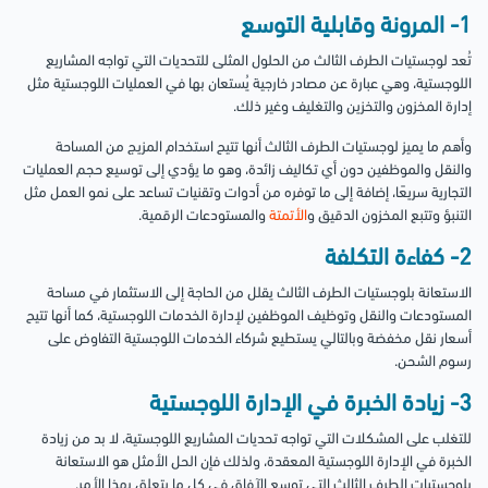
1- المرونة وقابلية التوسع
تُعد لوجستيات الطرف الثالث من الحلول المثلى للتحديات التي تواجه المشاريع
اللوجستية، وهي عبارة عن مصادر خارجية يُستعان بها في العمليات اللوجستية مثل
إدارة المخزون والتخزين والتغليف وغير ذلك.
وأهم ما يميز لوجستيات الطرف الثالث أنها تتيح استخدام المزيج من المساحة
والنقل والموظفين دون أي تكاليف زائدة، وهو ما يؤدي إلى توسيع حجم العمليات
التجارية سريعًا، إضافة إلى ما توفره من أدوات وتقنيات تساعد على نمو العمل مثل
التنبؤ وتتبع المخزون الدقيق و
الأتمتة
والمستودعات الرقمية.
2- كفاءة التكلفة
الاستعانة بلوجستيات الطرف الثالث يقلل من الحاجة إلى الاستثمار في مساحة
المستودعات والنقل وتوظيف الموظفين لإدارة الخدمات اللوجستية، كما أنها تتيح
أسعار نقل مخفضة وبالتالي يستطيع شركاء الخدمات اللوجستية التفاوض على
رسوم الشحن.
3- زيادة الخبرة في الإدارة اللوجستية
للتغلب على المشكلات التي تواجه تحديات المشاريع اللوجستية، لا بد من زيادة
الخبرة في الإدارة اللوجستية المعقدة، ولذلك فإن الحل الأمثل هو الاستعانة
بلوجستيات الطرف الثالث التي توسع الآفاق في كل ما يتعلق بهذا الأمر.