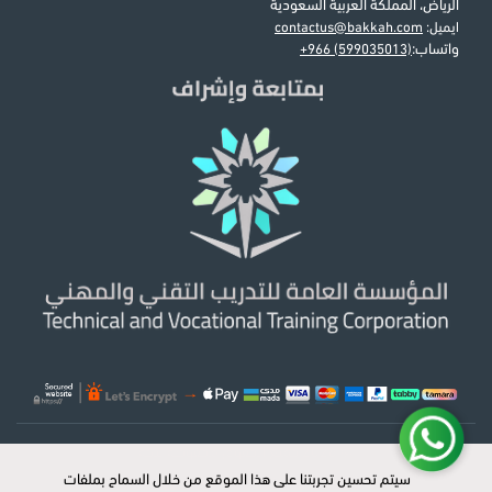
الرياض، المملكة العربية السعودية
ايميل:
contactus@bakkah.com
واتساب:
+966 (599035013)
© 2026 جميع الحقوق محفوظة لبكه
سيتم تحسين تجربتنا على هذا الموقع من خلال السماح بملفات
سيتم تحسين تجربتنا على هذا الموقع من خلال السماح بملفات
x