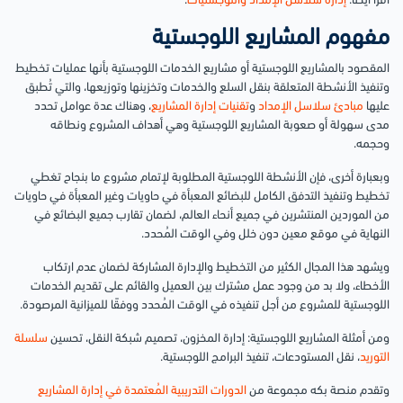
اقرأ أيضًا:
إدارة سلاسل الإمداد واللوجستيات
.
مفهوم المشاريع اللوجستية
المقصود بالمشاريع اللوجستية أو مشاريع الخدمات اللوجستية بأنها عمليات تخطيط
وتنفيذ الأنشطة المتعلقة بنقل السلع والخدمات وتخزينها وتوزيعها، والتي تُطبق
عليها
مبادئ سلاسل الإمداد
و
تقنيات إدارة المشاريع
، وهناك عدة عوامل تحدد
مدى سهولة أو صعوبة المشاريع اللوجستية وهي أهداف المشروع ونطاقه
وحجمه.
وبعبارة أخرى، فإن الأنشطة اللوجستية المطلوبة لإتمام مشروع ما بنجاح تغطي
تخطيط وتنفيذ التدفق الكامل للبضائع المعبأة في حاويات وغير المعبأة في حاويات
من الموردين المنتشرين في جميع أنحاء العالم، لضمان تقارب جميع البضائع في
النهاية في موقع معين دون خلل وفي الوقت المُحدد.
ويشهد هذا المجال الكثير من التخطيط والإدارة المشاركة لضمان عدم ارتكاب
الأخطاء، ولا بد من وجود عمل مشترك بين العميل والقائم على تقديم الخدمات
اللوجستية للمشروع من أجل تنفيذه في الوقت المُحدد ووفقًا للميزانية المرصودة.
ومن أمثلة المشاريع اللوجستية: إدارة المخزون، تصميم شبكة النقل، تحسين
سلسلة
التوريد
، نقل المستودعات، تنفيذ البرامج اللوجستية.
وتقدم منصة بكه مجموعة من
الدورات التدريبية المُعتمدة في إدارة المشاريع