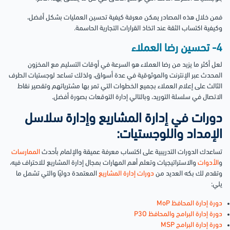
فمن خلال هذه المصادر يمكن معرفة كيفية تحسين العمليات بشكل أفضل،
وكيفية اكتساب الثقة عند اتخاذ القرارات التجارية الحاسمة.
4- تحسين رضا العملاء
لعل أكثر ما يزيد من رضا العملاء هو السرعة في أوقات التسليم مع المخزون
المحدث عبر الإنترنت والموثوقية في عدة أسواق، ولذلك تساعد لوجستيات الطرف
الثالث على إعلام العملاء بجميع الخطوات التي تمر بها مشترياتهم وتقصير نقاط
الاتصال في سلسلة التوريد، وبالتالي إدارة التوقعات بصورة أفضل.
دورات في إدارة المشاريع وإدارة سلاسل
الإمداد واللوجستيات:
تساعدك الدورات التدريبية على اكتساب معرفة عميقة والإلمام بأحدث
الممارسات
و
الأدوات
والاستراتيجيات وتعلم أهم المهارات بمجال إدارة المشاريع للاحتراف فيه،
وتقدم لك بكه العديد من
دورات إدارة المشاريع
المعتمدة دوليًا والتي تشمل ما
يلي:
دورة إدارة ال
محافظ MoP
دورة إدارة البرامج والمحافظ P3O
دورة إدارة البرامج MSP