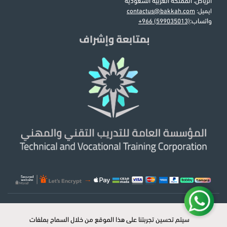
الرياض، المملكة العربية السعودية
ايميل:
contactus@bakkah.com
واتساب:
+966 (599035013)
© 2026 جميع الحقوق محفوظة لبكه
سيتم تحسين تجربتنا على هذا الموقع من خلال السماح بملفات
سيتم تحسين تجربتنا على هذا الموقع من خلال السماح بملفات
x