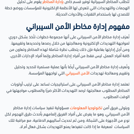
تتطلب المخاطر السيبرانية توفير قسم خاص
بإدارة المخاطر
يقوم على تحليل
الهجمات والتهديدات التي تتعرض لها الأنظمة الإلكترونية للمؤسسات ووضع خطة
للتصدي لها باستخدام التقنيات والأدوات الحديثة.
مفهوم إدارة مخاطر الأمن السيبراني
تُعرَف إدارة مخاطر الأمن السيبراني على أنها مجموعة خطوات تتُخذ بشكل دوري
لمواجهة التهديدات الإلكترونية ومعالجتها من خلال رصدها وتحديدها وتقييمها،
ومن أجل إدارتها بفاعلية فإن ذلك يتطلب نظرة شاملة لهذه المخاطر وتعاون من
كافة أفراد العمل، ليس فقط من أفراد إدارة المخاطر وإنما أفراد الإدارات الأخرى.
وتُعرف إدارة مخاطر الأمن السيبراني أيضًا بأنها عملية مستمرة لتحديد وتحليل
وتقييم ومعالجة تهديدات
الأمن السيبراني
التي تواجهها المؤسسة.
تعتمد إدارة مخاطر الأمن السيبراني على استراتيجيات تساعد على ترتيب أولويات
المخاطر المطلوب معالجتها؛ لرصد التهديدات الأكثر ضررًا والمطلوب مواجهتها في
الوقت المطلوب.
ويتولى فريق أمن
تكنولوجيا المعلومات
مسؤولية تنفيذ سياسات إدارة مخاطر
الأمن السيبراني، وهو ما يفرض على أفراد الفريق إلمامهم بأحدث طرق الهجوم لكل
نوع من الأجهزة على الشبكة، ومن ثم تحديث أساليبهم الدفاعية، مع مراقبة تلك
السياسات لمعرفة ما إذا كانت تنفيذها يمنع التهديدات بشكل فعال أم لا.