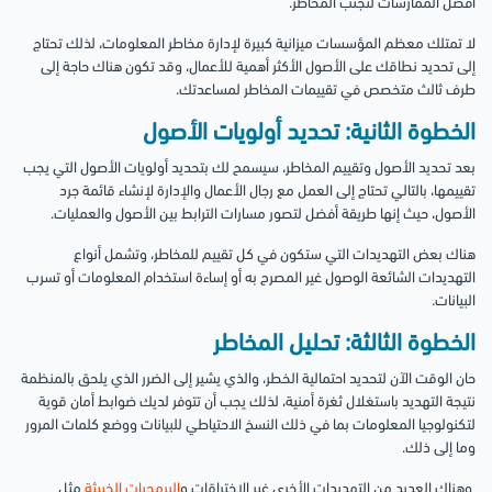
أفضل الممارسات لتجنب المخاطر.
لا تمتلك معظم المؤسسات ميزانية كبيرة لإدارة مخاطر المعلومات، لذلك تحتاج
إلى تحديد نطاقك على الأصول الأكثر أهمية للأعمال، وقد تكون هناك حاجة إلى
طرف ثالث متخصص في تقييمات المخاطر لمساعدتك.
الخطوة الثانية: تحديد أولويات الأصول
بعد تحديد الأصول وتقييم المخاطر، سيسمح لك بتحديد أولويات الأصول التي يجب
تقييمها، بالتالي تحتاج إلى العمل مع رجال الأعمال والإدارة لإنشاء قائمة جرد
الأصول، حيث إنها طريقة أفضل لتصور مسارات الترابط بين الأصول والعمليات.
هناك بعض التهديدات التي ستكون في كل تقييم للمخاطر، وتشمل أنواع
التهديدات الشائعة الوصول غير المصرح به أو إساءة استخدام المعلومات أو تسرب
البيانات.
الخطوة الثالثة: تحليل المخاطر
حان الوقت الآن لتحديد احتمالية الخطر، والذي يشير إلى الضرر الذي يلحق بالمنظمة
نتيجة التهديد باستغلال ثغرة أمنية، لذلك يجب أن تتوفر لديك ضوابط أمان قوية
لتكنولوجيا المعلومات بما في ذلك النسخ الاحتياطي للبيانات ووضع كلمات المرور
وما إلى ذلك.
وهناك العديد من التهديدات الأخرى غير الاختراقات و
البرمجيات الخبيثة
مثل