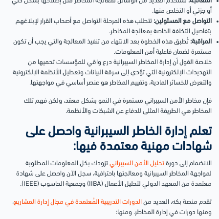
المعالجة:
تستخدم العديد من الوسائل لمعالجة المخاطر مثل إصلاحها بشكل كلي
أو جزئي أو التخلص منها.
التواصل مع المسئولين:
تتطلب هذه المرحلة التواصل مع أصحاب القرار لإبلاغهم
بتفاصيل التكلفة الخاصة بمعالجة المخاطر.
المراقبة:
تُطبق هذه الخطوة بعد الانتهاء من تنفيذ المعالجة والتي يجب أن تكون
مستمرة لضمان فاعلية أمن المعلومات.
خلاصة القول أن إدارة المخاطر السيبرانية درع واقي للمؤسسات تحميها من
التهديدات الإلكترونية التي تؤدي إلى سرقة البيانات وتعطيل الأنظمة الإلكترونية
والتعرض للخسائر المادية، وتقييم المخاطر هو عنصر أساسي في مواجهتها.
فإن مخاطر الأمن السيبراني مستمرة في النمو بشكل معقد، ولكن فهم تلك
المخاطر هي الطريقة المثلى للدفاع عن الشبكات والأنظمة.
تعلم إدارة الخاطر السيبرانية واحصل على
شهادات مهنية معتمدة فيها:
الانضمام إلى دورة
تحليل الأمن السيبراني
تزودك بكل المعلومات المطلوبة
لمواجهة المخاطر السيبرانية ومعالجتها باحترافية، سجل الآن واحصل على شهادة
معتمدة من المعهد الدولي لتحليل الأعمال (IIBA) وجمعية الحاسوب (IEEE).
تقدم منصة بكه، العديد من
الدورات التدريبية المُعتمدة في مجال إدارة المشاريع
،
ومنها دورات في إدارة المخاطر. ومنها: