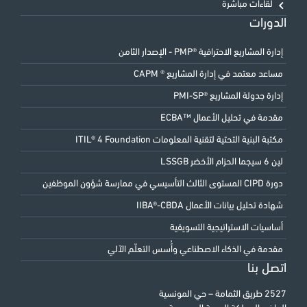
لقاءات مباشرة
الدورات
إدارة المشاريع الاحترافية ®PMP - الإصدار الثامن
مساعد معتمد في إدارة المشاريع ® CAPM
إدارة جدولة المشاريع ®PMI-SP
مقدمة في تحليل الأعمال ™ECBA
مكتبة البنية التحتية لتقنية المعلومات ITIL® 4 Foundation
لين 6 سيجما الحزام الأخضر LSSGB
دورة CIPD المستوى الثالث التأسيسي في ممارسة شؤون الموظفين
شهادة تحليل بيانات الأعمال IIBA®-CBDA
أساسيات الاستراتيجية التسويقية
مقدمة في الذكاء الاصطناعي وأُسس التعلّم الآلي
اتصل بنا
2527 طريق الثمامة – حي المونسية