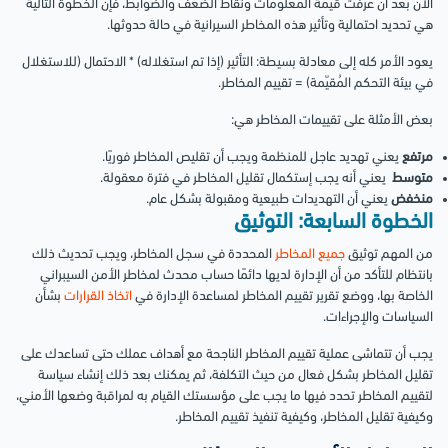
الآن بعد أن عرفت قيمة المعلومات ونقاط الضعف والضوابط، فإن الخطوة التالية
هي تحديد احتمالية وتأثير هذه المخاطر السيرانية في حالة حدوثها.
يعود الأمر كله إلى معادلة بسيطة: التأثير (إذا تم استغلاله) * الاحتمال (للاستغلال
في بيئة التحكم المُقيّمة) = تقييم المخاطر.
بعض الأمثلة على تقييمات المخاطر هي:
مرتفع
يعني تهديد عاجل للمنظمة ويجب أن تقليص المخاطر فوريًا.
متوسط
يعني أنه يجب إستكمال تقليل المخاطر في فترة معقولة.
منخفض
يعني أن التهديدات طبيعية ومقبولة بشكل عام.
الخطوة السابعة
: التوثيق
من المهم توثيق
جميع المخاطر
المحددة في سجل المخاطر، ويجب تحديث ذلك
بانتظام للتأكد من أن الإدارة لديها دائمًا حساب محدث لمخاطر الأمن السيبراني
الخاصة بها، ووضع تقرير تقييم المخاطر لمساعدة الإدارة في
اتخاذ القرارات
بشأن
السياسات والإجراءات.
يجب أن تتماشى عملية تقييم المخاطر الناجحة مع أهداف عملك حتى تساعدك على
تقليل المخاطر بشكل فعال من حيث التكلفة، ثم يمكنك بعد ذلك إنشاء سياسة
لتقييم المخاطر تحدد فيها ما يجب على مؤسستك القيام به لمراقبة وضعها الأمني،
وكيفية تقليل المخاطر، وكيفية تنفيذ تقييم المخاطر.