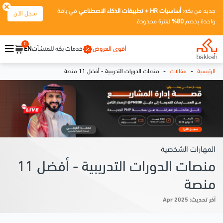
جديد من بكه:
أساسيات HR + تطبيقات الذكاء الاصطناعي
في باقة
سجل الآن
واحدة بخصم
80%
لفترة محدودة.
0
أقوى العروض
خدمات بكه للمنشآت
EN
-
-
الرئيسية
مقالات
منصات الدورات التدريبية - أفضل 11 منصة
المهارات الشخصية
منصات الدورات التدريبية - أفضل 11
منصة
آخر تحديث: Apr 2025