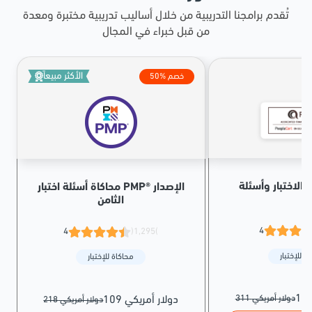
تُقدم برامجنا التدريبية من خلال أساليب تدريبية مختبرة ومعدة
من قبل خبراء في المجال
الأكثر مبيعاً
50% خصم
محاكاة أسئلة اختبار PMP® الإصدار
الثامن
4
4
(1,295)
ة للإختبار
محاكاة للإختبار
311 دولار أمريكي
109 دولار أمريكي
218 دولار أمريكي