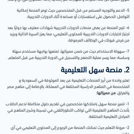
5- الدعم والتوجيه المستمر من قبل المتخصصين حيث توفر المنصة إمكانية
التواصل؛ للحصول على استفسارات أو مساعدة أثناء الدورات التدريبية.
6- تتيح المنصة عن بعض منصات الدورات التدريبية شهادات معترف بها دوليًا بعد
اجتياز اختبارات الدورات التدريبية للمحتوى التعليمي؛ مما يعزز السيرة الذاتية ويزيد
من فرص قبولك في الوظائف المرموقة.
7- سهولة الاستخدام حيث من ضمن مميزاتها، تمتعها بواجهة مستخدم سهلة
وسلسة؛ مما ييسر عملية التصفح والتسجيل في الدورة التدريبية من قبل المتعلم.
2. منصة سهل التعليمية
تعتبر واحدة من أبرز المنصات التعليمية عن بعد الموثوقة في السعودية و
المتخصصة في المناهج الدراسية المختلفة في المملكة، بالإضافة إلى مناهج مصر
والعراق،
من مميزاتها:
1- تتميز منصة سهل بامتلاكها متخصصين في تقديم حلول متكاملة تدعم الطلاب
بأحدث المناهج التعليمية التي تواكب التطورالتقني في تبسيط وشرح المناهج في
المراحل التعليمية المختلفة.
2- مرونة التعلم حيث تمكنك المنصة من الرجوع إلى المحتوى التعليمي في أي