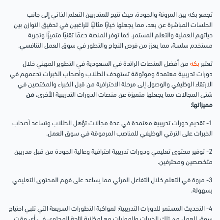
تجمع بكه بين المرونة والجودة، حيث تتيح للمتدربين التعلم الذاتي إلى جانب
الجلسات المباشرة عن بعد، مما يجعلها خيارًا مثاليًا للراغبين في تحقيق التوازن بين
حياتهم العملية والتعلم المستمر. كما توفر المنصة دعمًا تقنيًا متميزًا وتجربة
مستخدم سلسة، مما يعزز من فرص النجاح والتطور في سوق العمل التنافسي.
تعتبر
بكه
من أفضل المنصات الرائدة في السعودية في التطوير المهني خلال
دورات تدريبية معتمدة وموثوقة تستهدف الطلاب وأصحاب الخبرات تدعمهم في
الارتقاء الوظيفي والوصول إلى مرحلة الاحترافية من قبل الخبراء والمختصين في
شتى المجالات مما يجعلها متميزة عن منصات الدورات التدريبية الأخرى،
من
مميزاتها:
1- تقديم دورات تدريبية معتمدة في عدة مجالات تؤهل الطلاب وتساعد أصحاب
الخبرات على الترقي الوظيفي للمناصب المرموقة في سوق العمل.
2- توفير محتوى تعليمي ودورات تدريبية احترافية وعالية الجودة من قبل مدربين
متخصصين ومحترفين.
3- مروة في التعلم خلال التفاعل المرئي مما يساعد على فهم المحتوى التعليمي
بسهولة.
4- التحديث المستمر للدورات التدريبية؛ لمواكبة التطورات السريعة التي تلبي احتياج
سوق العمل من تلك الخبرات والمهارات مع إمكانية إتاحة المحتوى في أي وقت.