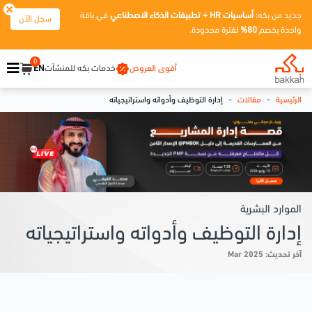
جديد من بكه:
أساسيات HR + تطبيقات الذكاء الاصطناعي
في باقة
سجل الآن
واحدة بخصم
80%
لفترة محدودة.
0
أقوى العروض
خدمات بكه للمنشآت
EN
-
-
الرئيسية
مقالات
إدارة التوظيف وأدواته واستراتيجياته
الموارد البشرية
إدارة التوظيف وأدواته واستراتيجياته
آخر تحديث: Mar 2025