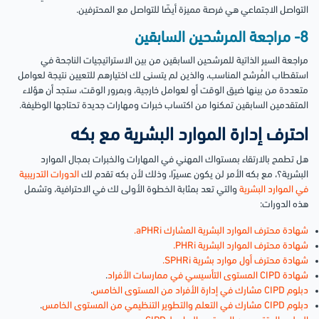
التواصل الاجتماعي هي فرصة مميزة أيضًا للتواصل مع المحترفين.
8- مراجعة المرشحين السابقين
مراجعة السير الذاتية للمرشحين السابقين من بين الاستراتيجيات الناجحة في
استقطاب المُرشح المناسب، والذين لم يتسنى لك اختيارهم للتعيين نتيجة لعوامل
متعددة من بينها ضيق الوقت أو لعوامل خارجية، وبمرور الوقت، ستجد أن هؤلاء
المتقدمين السابقين تمكنوا من اكتساب خبرات ومهارات جديدة تحتاجها الوظيفة.
احترف إدارة الموارد البشرية مع بكه
هل تطمح بالارتقاء بمستواك المهني في المهارات والخبرات بمجال الموارد
البشرية؟، مع بكه الأمر لن يكون عسيرًا، وذلك لأن بكه تقدم لك
الدورات التدريبية
في الموارد البشرية
والتي تعد بمثابة الخطوة الأولى لك في الاحترافية، وتشمل
هذه الدورات:
شهادة محترف الموارد البشرية المشارك aPHRi.
شهادة محترف الموارد البشرية PHRi.
شهادة محترف أول موارد بشرية SPHRi.
شهادة CIPD المستوى التأسيسي في ممارسات الأفراد
.
دبلوم CIPD مشارك في إدارة الأفراد من المستوى الخامس
.
دبلوم CIPD مشارك في التعلم والتطوير التنظيمي من المستوى الخامس
.