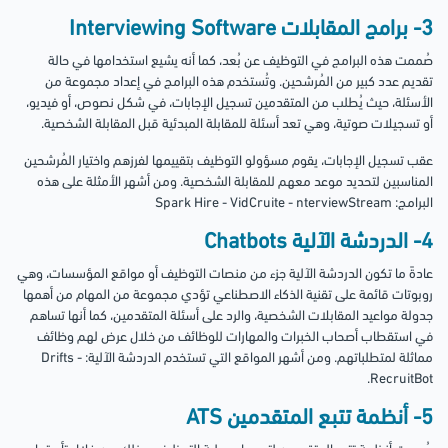
3- برامج المقابلات Interviewing Software
صُممت هذه البرامج في التوظيف عن بُعد، كما أنه يشيع استخدامها في حالة
تقديم عدد كبير من المُرشحين. وتُستخدم هذه البرامج في إعداد مجموعة من
الأسئلة، حيث يُطلب من المتقدمين تسجيل الإجابات، في شكل نصوص، أو فيديو،
أو تسجيلات صوتية، وهي تعد أسئلة للمقابلة المبدئية قبل المقابلة الشخصية.
عقب تسجيل الإجابات، يقوم مسؤولو التوظيف بتقييمها لفرزهم واختيار المُرشحين
المناسبين لتحديد موعد معهم للمقابلة الشخصية. ومن أشهر الأمثلة على هذه
البرامج: Spark Hire - VidCruite - nterviewStream
4- الدردشة الآلية Chatbots
عادةً ما تكون الدردشة الآلية جزء من منصات التوظيف أو مواقع المؤسسات، وهي
روبوتات قائمة على تقنية الذكاء الاصطناعي تؤدي مجموعة من المهام من أهمها
جدولة مواعيد المقابلات الشخصية، والرد على أسئلة المتقدمين، كما أنها تساهم
في استقطاب أصحاب الخبرات والمهارات للوظائف من خلال عرض لهم وظائف
مماثلة لمتطلباتهم. ومن أشهر المواقع التي تستخدم الدردشة الآلية: Drifts -
RecruitBot.
5- أنظمة تتبع المتقدمين ATS