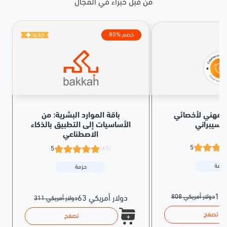
من قبل خبراء في المجال
جديد
80% خصم
المهني لأخصائي
باقة الموارد البشرية: من
السيبراني
الأساسيات إلى التطبيق بالذكاء
الاصطناعي
5
5
(65)
حزمة
حزمة
808 دولار أمريكي
63 دولار أمريكي
311 دولار أمريكي
تصفح
تصفح