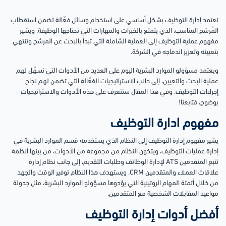
تعتمد إدارة التوظيف بشكل أساسي على استخدام وسائل فعّالة تضمن استقطاب
المُرشح المناسب، الذي يتمتع بالخبرات والمهارات التي تحتاجها الوظيفة. ويشير
مفهوم عملية التوظيف إلى العملية الشاملة التي تبدأ بالبحث عن المرشح وتنتهي
بتعيينه وتعزيز اندماجه في الشركة.
ويعتمد مسؤولو الموارد البشرية اليوم على العديد من الأدوات التي تسهّل لهم
عملية البحث والتعيين، إلى جانب الاستراتيجيات الفعّالة التي تضمن لهم نجاح
إجراءات التوظيف. وفي هذا المقال ستتعرف على هذه الأدوات والاستراتيجيات
بوضوح، فتابعنا!
مفهوم ادارة التوظيف
يشير مفهوم إدارة التوظيف إلى النظام الذي يستخدمه قسم الموارد البشرية في
إدارة عمليات التوظيف، ويتكون النظام من مجموعة من الأدوات، من بينها أنظمة
تتبع المتقدمين ATS لإدارة الوظائف وطلبات التقديم، إلى جانب نظام إدارة
علاقات العملاء والمتقدمين CRM. ويستهدف هذا النظام توفير الوقت والجهد
من خلال أتمتة المهام الروتينية التي يؤدوها مسؤولو الموارد البشرية، مثل جدولة
مواعيد المقابلات الشخصية مع المتقدمين.
أفضل أدوات إدارة التوظيف