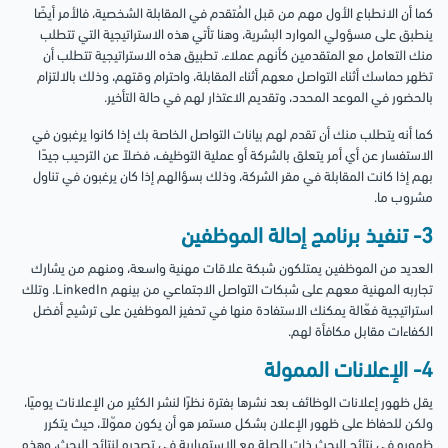
كما أن الانطباع الأول مهم من قبل المُتقدم في المقابلة الشخصية، فالأمر أيضًا
ينطبق على مسؤولي الموارد البشرية، وهنا تأتي هذه الاستراتيجية التي تتطلب
منك التعامل مع المتقدمين كأنهم عملاء. تطبيق هذه الاستراتيجية تتطلب أن
تظهر حماسك أثناء التواصل معهم أثناء المقابلة، واحترام وقتهم، وذلك بالالتزام
بالحضور في الموعد المحدد، وتقديم الاعتذار لهم في حالة التأخير.
كما أنه يتطلب منك أن تقدم لهم بيانات التواصل الخاصة بك إذا كانوا يرغبون في
الاستفسار عن أي أمر يتعلق بالشركة أو عملية التوظيف، فضلاً عن الترحيب جيدًا
بهم إذا كانت المقابلة في مقر الشركة، وذلك بسؤالهم إذا كان يرغبون في تناول
مشروب ما.
3- تنفيذ برنامج إحالة الموظفين
العديد من الموظفين يمتلكون شبكة علاقات مهنية واسعة، ومنهم من يشارك
تجاربه المهنية معهم على شبكات التواصل الاجتماعي من بينهم LinkedIn. وتلك
استراتيجية فعّالة يمكنك الاستفادة منها في تحفيز الموظفين على ترشيح أفضل
الكفاءات مقابل مكافأة لهم.
4- الإعلانات الممولة
يقل ظهور إعلانات الوظائف بعد نشرها بفترة نظرًا لنشر الكثير من الإعلانات يوميًا،
ولكن للحفاظ على ظهور الإعلان بشكل مستمر هو أن يكون مموّلاً، حيث يتكرر
ظهوره في نتائج البحث ذات الصلة مع الاستمرارية في تصدره لنتائج البحث، وهذه