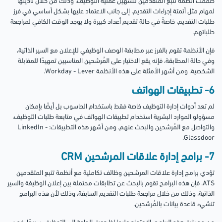
صُممت أنظمة تتبع المتقدمين لتسهيل عملية التوظيف، وذلك من خلال تأديتها
لمهام مثل أتمتة إجراءات التقديم، إلى جانب الاعتماد عليها بشكل أساسي في فرز
طلبات التقديم، خاصةً في حالة تقديم أعداد كبيرة ولا يوجد الوقت الكافي لمراجعة
طلباتهم.
فإن الأنظمة تقوم بالفرز عبر مطابقة الوصف الوظيفي للإعلان مع السير الذاتية،
وفي حالة المطابقة، فإنه يقع الاختيار على المُرشحين المناسبين تمهيدًا للمقابلة
الشخصية. ومن أشهر الأمثلة على هذه الأنظمة Workday - Lever.
6- تطبيقات الهواتف
لم تعد أدوات إدارة التوظيف خاصة فقط باستخدام الحاسوب بل أيضًا بإمكان
مسؤولو الموارد البشرية استخدام تطبيقات الهواتف في متابعة طلبات التوظيف،
والتواصل مع المُرشحين والبحث عنهم. ومن أشهر هذه التطبيقات: LinkedIn -
Glassdoor.
7- برامج إدارة علاقات المرشحين CRM
تؤدي برامج إدارة علاقات المرشحين وظائف تكاملية مع أنظمة تتبع المتقدمين
ATS. فإن هذه البرامج تقوم بالبحث عن تطابقات محتملة بين إعلان الوظيفة والسير
الذاتية، وذلك من خلال مراجعة طلبات التقديم السابقة، وذلك لأن هذه البرامج
تنشيء قاعدة بيانات بالمُرشحين.