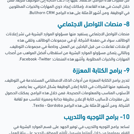
من مميزات هذه البرامج، الاعتماد عليها إذا دعت الحاجة إلى التوظيف سريعًا، فمن
خلال البحث في هذه القاعدة، بإمكانك إيجاد ذوي المهارات والخبرات المطلوبين
في الوظيفة. ومن أشهر الأمثلة على هذه البرامج Bullhorn CRM.
8- منصات التواصل الاجتماعي
منصات التواصل الاجتماعي يستفيد منها مسؤولو الموارد البشرية في نشر إعلانات
الوظائف، سواء في صفحة الشركة، أو في مجموعات الوظائف، وتلقي هذه
الإعلانات تفاعلات من قبل الباحثين عن العمل، وخاصةً في مجموعات التوظيف،
وبالتالي يتمكن مسؤولو الموارد البشرية من استقطاب أفضل المواهب من أصحاب
المهارات والخبرات المطلوبة. وأشهر هذه المنصات: Facebook -Twitter.
9- برامج الكتابة المعززة
تندرج برامج الكتابة المعززة من أدوات الذكاء الاصطناعي المستخدمة في التوظيف،
وتستفيد منها الشركات في كتابة إعلان الوظيفة بشكل احترافي، بما يضمن
الأسلوب المناسب والمعلومات الصحيحة. فمن خلال هذه البرامج، يمكنك الحصول
على مقترحات لأساليب كتابة الإعلان بطريقة جذابة ومميزة تتناسب مع ثقافة
الشركة. ومن أشهر الأمثلة على هذه البرامج Textio - Qordoba.
10- برامج التوجيه والتدريب
تساعد برامج التوجيه والتدريب في توفير الجهد على قسم الموارد البشرية في
القيام بمهامها من خلال أتمتتها وتسهيل تأقلم الموظف الجديد على بيئة العمل،