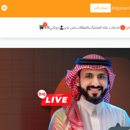
 محدودة.
سجل الآن
0
وض
خدمات بكه للمنشآت
المقالات
من نحن
دوراتي
EN