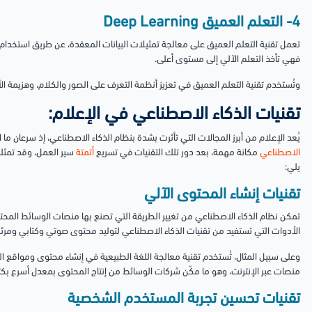
4- التعلم العميق Deep Learning
تعمل تقنية التعلم العميق على معالجة تمثيلات البيانات المعقدة، عن طريق استخدام 
فهي تأخذ التعلم الآلي إلى مستوى أعلى.
وتُستخدم تقنية التعلم العميق في تعزيز أنظمة التعرف على الصور والكلام، وهزيمة ال
تقنيات الذكاء الاصطناعي في الإعلام:
يُعد الإعلام من أبرز المجالات التي تأثرت بشدة بنظام الذكاء الاصطناعي، إذ سرعان ما ا
الاصطناعي
مكانة مهمة، بعد دور تلك التقنيات في تسريع
أتمتة
سير العمل، وقد تمثلت
يلي:
تقنيات إنشاء المحتوى الآلي
تمكن نظام الذكاء الاصطناعي من تغيير الطريقة التي تصنع بها منصات الوسائط المح
الأدوات التي تستفيد من تقنيات الذكاء الاصطناعي لتوليد محتوى صوتي وكتابي ومرئي، مثل OpenAI وIBM Watson وot
وعلى سبيل المثال، تُستخدم تقنية معالجة اللغة الطبيعية في إنشاء محتوى ومواقع 
منصات عبر الإنترنت، وهو ما مكّن شركات الوسائط من إنتاج المحتوى بمعدل أسرع بكثي
تقنيات تحسين تجربة المستخدم الشخصية