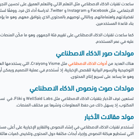
ساعدت تقنيات الذكاء الاصطناعي مثل التعلم الآلي والتعلم العميق على تحسين التج
الاجتماعي، مثل Facebook و Instagram و Twitter، ل
تفضيلاتهم واهتماماتهم، وبالتالي توصيهم بالمحتوى الذي يتوافق معهم، وهو ما يؤدي 
بناء قاعدة المستخدمين.
كما ساعدت تقنيات الذكاء الاصطناعي على تقييم فئة الجمهور، وهو ما مكّن المنصا
عليه في عمر المستخدم.
مولدات صور الذكاء الاصطناعي
هناك العديد من
أدوات الذكاء الاصطناعي
مثل Visme وCraiyon، التي
التوضيحية والرسوم البيانية للقصص الإخبارية، إذ تُستخدم في عملية التصميم ويمكن أن 
وهو ما يساعد على تسريع إنتاج المحتوى.
مولدات صوت ونصوص الذكاء الاصطناعي
تستعين غرف الأخبار 
المكتوب، إذ يسهل ذلك من حفظ المعلومات ونشرها عبر مختلف المنصات.
مولد مقالات الأخبار
التي تستطيع هيكلة النصوص وإجراء أبحاث مكثفة حول المحتوى وتلخيص كميات هائلة