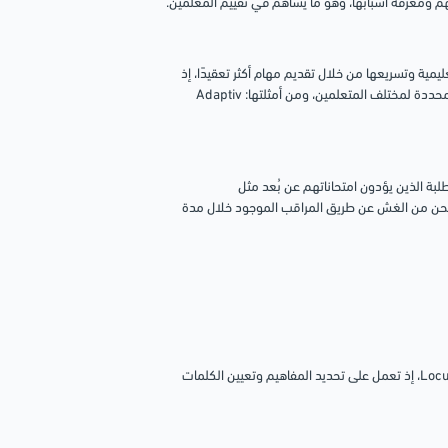
هم ومعرفة أسبابها، وهو ما يساهم في تقييم المعلمين.
مية وتسريعها من خلال تقديم مهام أكثر تعقيدًا، إذ
أنها قائمة على الذكاء الاصطناعي ومُصممة لملائمة تفضيلات التعلم والاهتمامات المحددة لمختلف المتعلمين، ومن أمثلتها: Adaptiv
بة الذين يؤدون امتحاناتهم عن بُعد مثل
منع الممتحن من الغش عن طريق المراقب الموجود خلال مدة
تُستخدم العديد من أدوات الذكاء الاصطناعي في فهرسة المحتوى مثل Mixpeek وLocus، إذ تعمل على تحديد المفاهيم وتعيين الكلمات