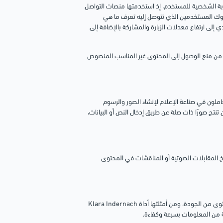
ربة الشخصية للمستخدم، إذ استخدمتها منصات التواصل
دراسة أداء كل فرد، ووفقًا لسلوك المستخدمين الذي تتوصل إليه تعرف ما هي
إلى ارتفاع معدلات الزيارة والمشاركة بالإضافة إلى
ت من منع الوصول إلى المحتوى غير المناسب المنصوص
 يستخدمها العاملون في صناعة الإعلام لإنشاء الصور والرسوم
تنتج صورًا ذات صلة عن طريق إدخال النص أو البيانات،
بتقنيات الذكاء الاصطناعي مثل WellSaid Labs و Fliki، في نسخ المقابلات الصوتية أو المناقشات في المحتوى
تُستخدم تقنيات الذكاء الاصطناعي في إنشاء النصوص والتقارير الإخبارية على أعلى مستوى من الجودة، ومن أمثلتها أداة Klara Indernach
 من المعلومات بسرعة وكفاءة.