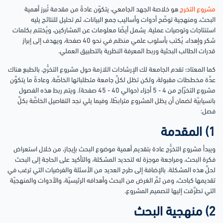
مشروع التخرج
هو خلاصة الجهد الجامعي، يتكوّن عادةً من مقدمة تُبرز أهمية
البحث، ومنهجية توضّح أدوات وأساليب جمع البيانات، ثم تحليل للنتائج يليه
استنتاجات وتوصيات عملية. يشمل أيضًا معلومات عن المشاركين، ويُختتم بكلمات
شكر وإهداء. يُكتب بأسلوب علمي منظم في نحو 40 صفحة، ويهدف إلى إبراز
قدرات الطالب البحثية وربط المعرفة النظرية بالتطبيق العملي.
كما المعتاد؛ تقدم الجامعة لك الإرشادات اللازمة حول مشروع التخرُّج، بالطبع هناك
عدَّة مخططات مقبولة، ولكن تظل لكلِّ جامعة متطلباتها الخاصَّة. وعادةً ما يتكوَّن
مشروع التخرّ]ج من 4 - 5 أجزاء (حوالي 40 - 45 صفحة). ويتم ربط هذه الفصول
بانسيابيّة لضمان أن يظل المشروع مترابطًا، وفيما يلي نجد التفاصيل الخاصَّة بكلِّ
فصل:
1) المقدمة
ويبدأ مشروع التخرُّج عادة بتقديم أهمية موضوع البحث بإيجاز، من خلال استعراض
فكرة البحث، ومراجعة موجزة له لتحديد المشكلة، والتأكيد على الحاجة إلى البحث
لحلِّ هذه المشكلة. بالإضافة إلى طرح العديد من الأسئلة والفرضيات التي ترغب في
تقديمها كباحث، ومن ثمَّ الغرض من البحث وأهدافه الرئيسيّة، والأدوات والمنهجيّة
التي تطرَّقت إليها لتصميم المشروع.
2) منهجية البحث