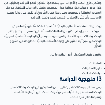
وتشمل طرق البحث والأدوات التي يستخدمها الباحثون لجمع البيانات وتحليلها، من
خلال عرض وجهات نظر مختلفة حول الموضوع، وتحليل الدراسات السابقة، مع ذكر
المصادر المتعلقة بالموضوع. وعلى هذا؛ فمن الضَّروريّ أن تكون على دراية بجميع
الأساليب، وأن تتبنَّى الأسلوب الأنسب لجمع وتحليل البيانات.
ويضمن لك استخدام الأساليب البحثيّة المُناسبة استكشافًا منهجيًّا لما هو غير
معروف لك، مع إيضاح الكثير من العلاقات المسببَّة التي تسمح لك بالتنبؤ بنتائج
البحث، وكذلك تحديد الأخطاء والقيود. وبذلك يتضح أنَّ الوظيفة الأساسيّة لمنهجيّة
البحث هي شرح آلية العثور على إجابات لأسئلتك البحثيّة المطروحة في مشروع
التخرُّج.
وتتعدد طرق البحث على أرض الواقع ما بين:
المقابلات.
طرح الاستبيانات.
دراسات الحالات.
3) منهجية الدراسة
وفي هذا الجزء يمكنك تقديم تقاريرك عن المشاركين في البحث، وكذلك أساليب
البحث المعتمدة لإجراء الدِّراسة، وعن أدوات البحث التي تمَّ بناؤها للدّراسة،
وتنفيذها خلال فترة البحث.