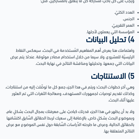
ويجب على كلِّ باحثٍ مشاركة كل ما يتعلَّق بالمشاركين، مثل:
العدد الكليّ.
الجنس.
العمر التقريبيّ.
المؤسسة التي يعملون لأجلها.
4) تحليل البيانات
واهتمامك هنا بعرض أهم المفاهيم المُستخدمة في البحث، سيعكس النقاط
الرئيسيّة للمشروع، ولا سيما من خلال استخدام مصادر موثوقة. عندئذ يتم عرض
البيانات التي جمعها، وتحليلها ومناقشة النتائج في نهاية البحث.
5) الاستنتاجات
وهي آخر خطوات البحث؛ ويتم في هذا الجزء جمع كل ما توصَّلت إليه من استنتاجات،
وكذلك تقديم توصيات لجمهورك المستهدف، ومعالجة الثغرات التي تم العثور
عليها أثناء البحث.
ولا بد أن يظهر في هذا الجزء قدرتك كباحثٍ على معرفتك بمجال البحث بشكلٍ عام،
وبموضوع البحث بشكلٍ خاص، بالإضافة إلى سعيك لربط الحقائق السَّابق اكتشافها
بالحقائق الحالية، وعرض ما طرحته الدِّراسات السَّابقة حول نفس الموضوع مع عرض
النتائج المتعلقة بها.