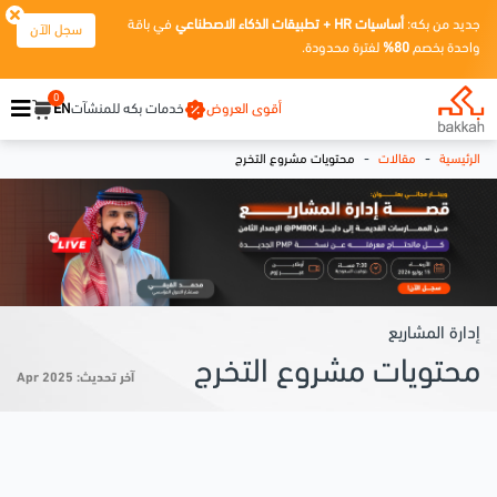
جديد من بكه:
أساسيات HR + تطبيقات الذكاء الاصطناعي
في باقة
سجل الآن
واحدة بخصم
80%
لفترة محدودة.
0
أقوى العروض
خدمات بكه للمنشآت
EN
-
-
الرئيسية
مقالات
محتويات مشروع التخرج
إدارة المشاريع
محتويات مشروع التخرج
آخر تحديث: Apr 2025