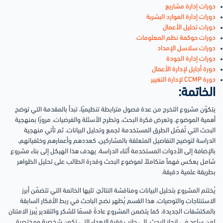
دورات إدارة مشاريع
دورات إدارة الموارد البشرية
دورات تحليل الأعمال
دورات حوكمة نظم المعلومات
دورات سلاسل الإمداد
دورات إدارة الجودة
دورة أجايل لإدارة الأعمال
دورة CCMP لإدارة التغيير
الخاتمة:
يتكوّن مشروع التخرج من عدة فصول مترابطة تنظيميًا، تبدأ بالمقدمة التي توضح
أهمية الموضوع، وتعرض فكرة البحث، وتطرح الأسئلة والفرضيات، مرورًا بمنهجية
البحث التي تُفصّل الطرق المستخدمة لجمع وتحليل البيانات. ثم تأتي منهجية
الدراسة لتوضيح التفاصيل المتعلقة بالمشاركين، كعددهم وأعمارهم وخلفياتهم،
بالإضافة إلى الأدوات المستخدمة أثناء الدراسة. يهدف هذا الهيكل إلى بناء مشروع
شامل يعكس فهماً متكاملاً لموضوع البحث وقدرة الطالب على تحليل الظواهر
بطريقة علمية دقيقة.
يُختتم المشروع بتحليل البيانات ومناقشة النتائج، تليها الخاتمة التي تتضمّن أبرز
الاستنتاجات والتوصيات. هذا القسم يُظهر نضج الباحث في ربط الأفكار السابقة
بالمكتشفات الجديدة. كما يتضمن المشروع عادةً قسمًا للشكر والتقدير يُبرز الامتنان
لمن ساعد في إنجاز البحث، إلى جانب فقرة الإهداء التي تكون شخصية ومختصرة.