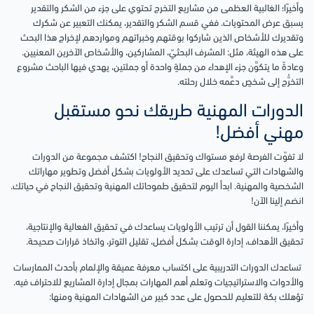
وأخيرًا؛ الغالبية العظمى من مشاريع التخرج تحتوي على جزء من الشكر والتقدير
يسبق عرض المحتويات. ففي قسم الشكر والتقدير، يمكنك التعبير عن شكرك
وتقديرك للأشخاص الذين شاركوا بوقتهم وخبراتهم ومواردهم لإخراج هذا البحث
على هذه الهيئة، مثل: المشرف البحثيّ، المشاركين، والأشخاص الآخرين المعنيين.
وعادةً ما يتكوَّن جزء الإهداء من جملةٍ واحدة أو جملتين، يهدي فيها الباحث مشروع
التخرُّج إلى شخصٍ دعَّمه خلال رحلته.
الدورات المهنية طريقك نحو مستقبل
مهني أفضل!
لا تفوّت الفرصة لرفع مستواك وتحقيق النجاح! اكتشف مجموعة من الدورات
والشهادات التي تساعدك على تحديد الأولويات بشكل أفضل وتطوير مهاراتك
الشخصية والمهنية. ابدأ اليوم لتحقيق طموحاتك المهنية وتحقيق النجاح في حياتك.
انضم إلينا الآن!
وأخيرًا، يمكننا القول أن ترتيب الأولويات يساعدك في تحقيق الفعالية والإنتاجية،
تحقيق الأهداف، إدارة الوقت بشكل أفضل، تقليل التوتر، واتخاذ قرارات صحيحة.
تساعدك الدورات التدريبية على اكتساب معرفة عميقة والإلمام بأحدث الممارسات
والأدوات والاستراتيجيات وتعلم أهم المهارات بمجال إدارة المشاريع للاحتراف فيه.
تؤهلك بكة للتعليم للحصول على عدد كبير من الشهادات المهنية ومنها: