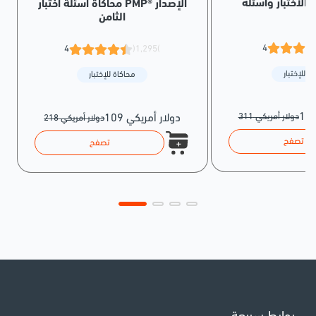
محاكاة أسئلة اختبار PMP® الإصدار
الثامن
4
4
(1,295)
ة للإختبار
محاكاة للإختبار
311 دولار أمريكي
109 دولار أمريكي
218 دولار أمريكي
تصفح
تصفح