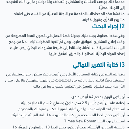
مدعمًا ذلك بوصف للعقبات والمشاكل والأهداف والأدوات وما إلى ذلك لتقديمه
إلى اللجنة المعنيّة.
مناقشة هذه المخططات المقدمة مع اللجنة المعنيّة من القسم حتى اعتماد
مشروع التخرُّج، وقبول فكرته.
2) إجراء البحث
وفي هذه الخطوة، يجب عليك جدولة خطة العمل في غضون المدة المطروحة من
وقت إعلان المشاريع الموافق عليها، ومن ثمَّ تنفيذ الخطوات تباعًا، بدءًا من جمع
البيانات الأساسية ذات الصِّلة. واستنادًا إلى طبيعة مشروعك البحثيّ، يجب عليك
إعداد المواد البحثيّة المطلوبة والطرق المتَّفق عليها.
3) كتابة التقرير النهائي
وهنا يتم البدء في كتابة المسودة الأولى في أقرب وقتٍ ممكن، مع الاستمرار في
تحسينها وفقًا لذلك. وعلى الرغم من الاختلافات في النهج المنهجيّ بناءً على مجال
الدِّراسة، يجب تطبيق التنسيق في تنظيم الفصول، بما في ذلك:
أن يكون الورق بحجم A4 أبيض عادي.
إضافة هامش أيمن وأيسر 2.5 سم، علويّ وسفليّ 2 سم للغة الإنجليزيّة.
استخدام لغة الدراسة نفسها في كتابة التقرير لتعكس معرفتك بالموضوع.
أن يكون حجم الخط المستخدم في كتابة المشروع، 14 للغة العربيّة والإنجليزيّة.
استخدام نوع الخط Times New Roman.
بالنسبة للعناوين الرئيسيّة، يجب أن يكون حجم الخط 18، وللعناوين الفرعيّة 16،