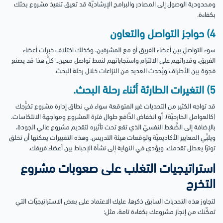
ومحدودية الوصول إلى المصادر والبرامج الإرشاديّة قد تعيق تنفيذ مشروع بحثك
بكفاءة.
4) حواجز التواصل والتعاون
سوء التواصل بين أعضاء الفريق أو مع المشرفين، وكذلك اختلاف خبرات أعضاء
الفريق، وقدراتهم على الالتزام واستجاباتهم لنمط تواصل معين.. كلُّ هذا قد يصنع
فجوة بين الأطراف ويُحدِث العديد من النزاعات خلال رحلة البحث.
5) التغيرات الطارئة أثناء رحلة البحث.
قد تواجه الكثير من التحديات غير المتوقعة سواء في نطاق إدارة مشروع تخرُّجك
(كالعوامل الخارجيّة)، أو انخفاض الدَّافع طوال فترة المشروع ومواجهة الانتكاسات.
بالإضافة إلى الضَّغط النفسيّ الذي تقع تحت تأثيره لتقديم مشروع عالي الجودة،
ويلبِّي المعايير الأكاديميّة وتوقعات هيئة التدريس. وهذه التغييرات يمكنها أن تخلق
توترًا يعطل تقدمك، ويؤدي في النهاية إلى نشأة الإحباط بين أعضاء فريقك.
استراتيجيات التغلب على صعوبات مشروع
التخرج
لتجاوز هذه التحديات السابق ذكرها، عليك الاعتماد على بعض الاستراتيجيّات التي
تمكِّنك من إنجاز مشروعك بكفاءة تامة، مثل: