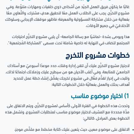
غالبًا ما يتكوّن فريق العمل الجيّد من أشخاص ذوي خلفيات ومهارات متنوِّعة. وفي
مشروع التخرُّج، يجب على الطلاب العمل معًا لتحقيق هدفٍ مشترك، والتَّعاون معًا
بفعالية من خلال مشاركة المسؤولية والمعرفة؛ فاظهر موقفك الإيجابي وسلوكك
الأخلاقيّ في جميع الأوقات.
هذا ويوصى بشدة -تماشيًا مع رسالة الجامعة- أن يلبي مشروع التخرُّج احتياجات
المجتمع لتضاف في النهاية له خاصية شاملة تحت مسمى "المشاركة المُجتمعية".
خطوات مشروع التخرج
لاجتياز مشروع التخرُّج عليك أن تتقن إدارة وقتك، حدد موعدًا أسبوعيّ مع أستاذك
الجامعيّ للمتابعة، وفي أغلب الأحيان هو من سيطرح عليك وزملائك اجتماعًا لذلك.
وللبدء في إحراز تقدُّم فعَّال في مشروع تخرجك يفضَّل إنشاء خطة عمل لتحديد
أهداف بحثك والعمل بفعاليّة خلال الخطوات التالية:
1) اختيار موضوع مناسب
وتحدث هذه الخطوة في الفترة الأولى كأساس لمشروع التخرُّج، ويتم الاتفاق على
مدَّة محددة مع المشرف لاختيار موضوع مناسب لمتطلبات المشروع. وتشمل هذه
الخطوة بعض المراحل، كالتالي:
الاتفاق على موضوع معين، حيث يتعين عليك كتابة مخطط مع ملخَّص موجز،