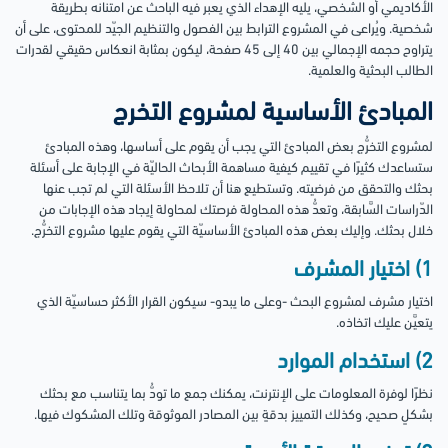
الأكاديمي أو الشخصي، يليه الإهداء الذي يعبر فيه الباحث عن امتنانه بطريقة
شخصية. ويُراعى في المشروع الترابط بين الفصول والتنظيم الجيّد للمحتوى، على أن
يتراوح حجمه الإجمالي بين 40 إلى 45 صفحة، ليكون بمثابة انعكاس حقيقي لقدرات
الطالب البحثية والعلمية.
المبادئ الأساسية لمشروع التخرج
لمشروع التخرُّج بعض المبادئ التي يجب أن يقوم على أساسها، وهذه المبادئ
ستساعدك كثيرًا في تقييم كيفية مساهمة الأبحاث الحاليّة في الإجابة على أسئلة
بحثك والتحقق من فرضيته. وتستطيع هنا أن تلاحظ الأسئلة التي لم تجب عنها
الدّراسات السَّابقة، وتعدُّ هذه المحاولة فرصتك لمحاولة إيجاد هذه الإجابات من
خلال بحثك. وإليك بعض هذه المبادئ الأساسيّة التي يقوم عليها مشروع التخرُّج.
1) اختيار المشرف
اختيار مشرف لمشروع البحث -وعلى ما يبدو- سيكون القرار الأكثر حساسيّة الذي
يتعيَّن عليك اتخاذه.
2) استخدام الموارد
نظرًا لوفرة المعلومات على الإنترنت، يمكنك جمع ما تودُّ بما يتناسب مع بحثك
بشكلٍ صحيح، وكذلك التمييز بدقةٍ بين المصادر الموثوقة وتلك المشكوك فيها.