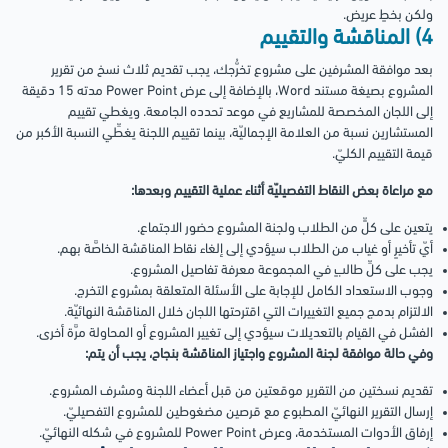
ولكن بخطٍ عريض.
4) المناقشة والتقييم
بعد موافقة المشرفين على مشروع تخرُّجك، يجب تقديم ثلاث نسخ من تقرير
المشروع بصيغة مستند Word، بالإضافة إلى عرض Power Point مدته 15 دقيقة
إلى اللجان المخصصة للمشاريع في موعد تحدده الجامعة. ويغطي تقييم
المستشارين نسبة من العلامة الإجماليّة، بينما تقييم اللجنة يغطِّي النسبة الأكبر من
قيمة التقييم الكليّ.
مع مراعاة بعض النقاط التفصيليّة أثناء عملية التقييم وبعدها:
يتعين على كلٍّ من الطلاب ولجنة المشروع حضور الاجتماع.
أيّ تأخيرٍ أو غياب من الطلاب سيؤدي إلى إلغاء نقاط المناقشة الخاصَّة بهم.
يجب على كلِّ طالبٍ في المجموعة معرفة تفاصيل المشروع.
وجوب الاستعداد الكامل للإجابة على الأسئلة المتعلقة بمشروع التخرج.
الالتزام بدمج جميع التغييرات التي اقترحتها اللجان خلال المناقشة النهائيّة.
الفشل في القيام بالتعديلات سيؤدي إلى تغيير المشروع أو المحاولة مرَّة أخرى.
وفي حالة موافقة لجنة المشروع واجتياز المناقشة بنجاح، يجب أن يتم:
تقديم نسختين من التقرير موقعتين من قبل أعضاء اللجنة ومشرف المشروع.
إرسال التقرير النهائيّ المطبوع مع قرصين مضغوطين للمشروع التفصيليّ.
إرفاق الأدوات المستخدمة، وعرض Power Point للمشروع في شكله النهائيّ.