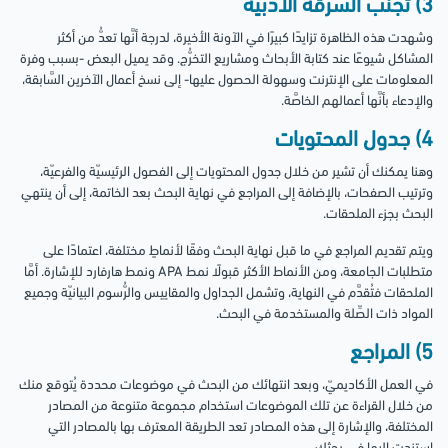
3) تجنب السرقة الأدبية
وشهدت هذه الظاهرة تزايدًا كبيرًا في الآونة الأخيرة، لدرجة أنَّها تعدُّ من أكثر
المشاكل شيوعًا عند كتابة الأبحاث ومشاريع التخرُّج. وقد يميل البعض -بسبب وفرة
المعلومات على الإنترنت وسهولة الحصول عليها- إلى نسخ أعمال الآخرين السَّابقة،
والإدعاء بأنَّها أعمالهم الخاصَّة.
4) جدول المحتويات
وهنا يمكنك أن تشير من خلال جدول المحتويات إلى الفصول الرئيسيّة والفرعيّة،
وترتيب الصفحات، بالإضافة إلى المراجع في نهاية البحث بعد الخاتمة، إلى أن ينتهي
البحث بجزء الملحقات.
ويتم تقديم المراجع في ما قبل نهاية البحث وفقًا لأنماطٍ مختلفة، اعتمادًا على
متطلبات الجامعة، ومن الأنماط الأكثر قبولًا نمط APA ونمط هارفارد للإشارة. أمَّا
الملحقات فتُقدَّم في النهاية، وتشمل الجداول والمقاييس والرُّسوم البيانيّة وجميع
المواد ذات الصِّلة والمستخدمة في البحث.
5) المراجع
في العمل الأكاديميّ، وبعد انتهائك من البحث في موضوعات محددة يُتوقع منك
من خلال القراءة عن تلك الموضوعات استخدام مجموعة متنوعة من المصادر
المختلفة، والإشارة إلى هذه المصادر تعد الطريقة المعترف بها بالمصادر التي