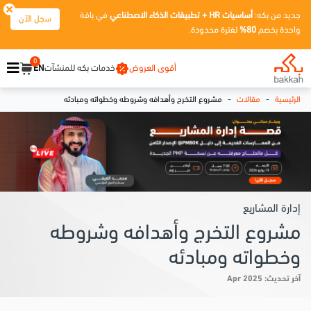
جديد من بكه:
أساسيات HR + تطبيقات الذكاء الاصطناعي
في باقة
سجل الآن
واحدة بخصم
80%
لفترة محدودة.
0
أقوى العروض
خدمات بكه للمنشآت
EN
-
-
الرئيسية
مقالات
مشروع التخرج وأهدافه وشروطه وخطواته ومبادئه
إدارة المشاريع
مشروع التخرج وأهدافه وشروطه
وخطواته ومبادئه
آخر تحديث: Apr 2025