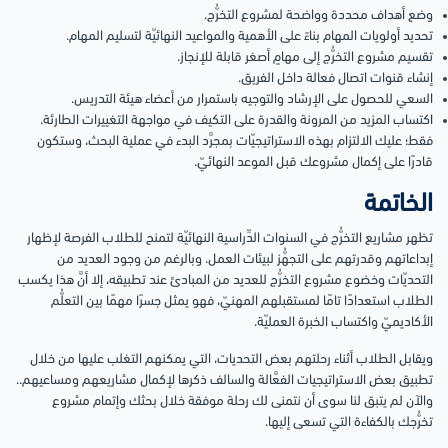
وضع أهداف محددة وواضحة لمشروع التخرُّج.
تحديد أولويات المهام بناءً على الأهمية والمواعيد النهائيّة لتسليم المهام.
تقسيم مشروع التخرُّج إلى مهامٍ أصغر قابلة للإنجاز.
إنشاء قنوات اتصال فعالة داخل الفريق.
السعي للحصول على الإرشاد والتوجيه باستمرار من أعضاء هيئة التدريس.
اكتساب المزيد من المرونة والقدرة على التكيف في مواجهة التغييرات الطارئة.
فقط؛ عليك الالتزام بهذه الاستراتيجيّات بمجرَّد البدء في عملية البحث، وستكون
قادرًا على إكمال مشروعك قبل الموعد النهائيّ.
الخاتمة
تظهر مشاريع التخرُّج في السنوات الدِّراسية النهائيّة لتمنح للطلاب الفرصة لإظهار
إبداعاتهم وقدرتهم على التجهُّز لبيئات العمل. وبالرغم من وجود العديد من
التحديّات وخضوع مشروع التخرُّج للعديد من المبادئ عند تطبيقه، إلا أنَّ هذا يكسب
الطلاب استعدادًا تامًا لمستقبلهم المهنيّ، فهو يمثل جسرًا مهمًا بين التعلُّم
الأكاديميّ واكتساب الخبرة العمليّة.
ويقابل الطلاب أثناء رحلتهم بعض التحديات، التي يمكنهم التغلب عليها من خلال
تطبيق بعض الاستراتيجيات الفعَّالة والسالف ذكرها لإكمال مشاريعهم ومساعيهم..
والآن لم يتبق لنا سوى أن نتمنى لك رحلة موفقة خلال بحثك وإتمام مشروع
تخرُّجك بالكفاءة التي تسعى إليها.