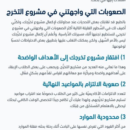
استندت إليها في بحثك.
الصعوبات التي واجهتني في مشروع التخرج
بالطبع قد تقابلك بعض التحديات عند محاولتك لإكمال مشروع تخرُّجك، ولكنِّي
أضيف لك في السُّطور القليلة التالية أكثر الصعوبات التي واجهتني في مشروع
تخرجي لتستطيع تجنبها أثناء مسيرتك الدِّراسية. وأعلم أن إكمال مشروع تخرُّجك
ليس بالأمر السَّهل، ولكن يمكنك التغلب عليها بتطبيق بعض الاحتياطات تحسبًا
لوقوعها:
1) افتقار مشروع تخرجك إلى الأهداف الواضحة
وهذا ما تعاني منه العديد من مشاريع التخرُّج، ويصعب على بعض الطلاب الإبقاء
على أهدافهم واضحة ومركَّزة مع معاناتهم لقياس تقدِّمهم بشكلٍ فعّال.
2) صعوبة الالتزام بالمواعيد النهائية
تتعدد الالتزامات الأكاديميّة على كثير من الطلاب خصوصًا عند اقتراب مواعيد
تسليم مشاريع تخرُّجهم، ولهذا عليك أن تكافح جيدًا لتخصص الوقت الكافي لبحثك
ليحظى بالاهتمام المُستحّق من قِبَلك.
3) محدودية الموارد
من أكثر القيود التي تفرض نفسها على الباحث أثناء رحلة بحثه؛ فقلة الموارد