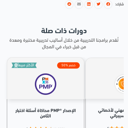
شارك:
دورات ذات صلة
تُقدم برامجنا التدريبية من خلال أساليب تدريبية مختبرة ومعدة
من قبل خبراء في المجال
الأكثر مبيعاً
50% خصم
المهني لأخصائي
محاكاة أسئلة اختبار PMP® الإصدار
السيبراني
الثامن