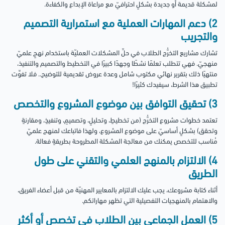
لمشكلة قديمة أو جديدة بشكلٍ احترافيّ مع مراعاة الإبداع والكفاءة.
2) دعم المهارات العملية مع استمرارية التصميم
والتجريب
تشارك مشاريع التخرُّج الطلاب في حلِّ المشكلات العمليّة باستخدام نهجٍ علميّ
منهجيّ. فهي تتطلب تعلمًا نشطًا وجهدًا كبيرًا في التخطيط والتصميم والتنفيذ،
منتهيًا ذلك بتقرير نهائي مكتوب شامل وعدة عروض تقديمية للتوضيح.. فلا تفوِّت
تطبيق هذا الشرط، سيفيدك كثيرًا!
3) تحقيق التوافق بين موضوع المشروع والتخصص
تعتمد خطوات مشروع التخرُّج (من تخطيطٍ، وتحليلٍ، وتصميمٍ، وتنفيذٍ، ومقارنةٍ
وتحقق) بشكلٍ أساسيّ على موضوع المشروع، ولهذا فاتباعك لمنهج علميّ
مُناسب للتخصص يمكنك من معالجة المشكلة المطروحة بطريقةٍ فعالة.
4) الالتزام بالمنهج العلمي والتقني على طول
الطريق
أثناء كتابة مشروعك، يجب عليك الالتزام بالمعايير المهنيّة من قبل أعضاء الفريق،
والاهتمام بالمنهجيات التفصيلية التي تظهر مهاراتكم.
5) العمل الجماعي بين الطلاب في تخصص أو أكثر