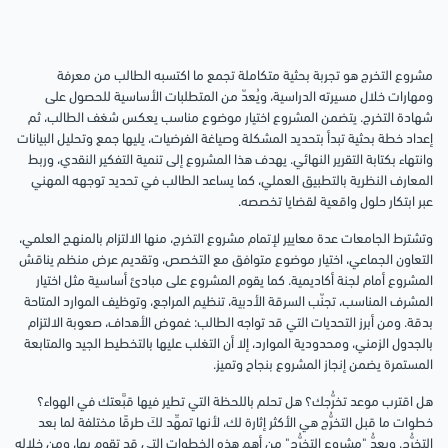
مشروع التخرج هو تجربة بحثية متكاملة تجمع ما اكتسبه الطالب من معرفة
ومهارات خلال مسيرته الدراسية، ويُعدّ من المتطلبات الأساسية للحصول على
شهادة التخرج. يتضمن المشروع اختيار موضوع مناسب يعكس شغف الطالب، ثم
إعداد خطة بحثية تبدأ بتحديد المشكلة وصياغة الفرضيات، يليها جمع وتحليل البيانات
وانتهاء بكتابة التقرير النهائي. يهدف هذا المشروع إلى تنمية التفكير النقدي، وربط
المعارف النظرية بالتطبيق العملي، كما يساعد الطالب في تحديد توجهه المهني
عبر ابتكار حلول واقعية لقضايا تخصصه.
وتشترط الجامعات عدة معايير لإتمام مشروع التخرج، منها الالتزام بالمنهج العلمي،
التعاون الجماعي، اختيار موضوع متوافق مع التخصص، وتقديم عرض منظم يناقش
المشروع أمام لجنة أكاديمية. كما يقوم المشروع على مبادئ أساسية مثل اختيار
المشرف المناسب، تجنّب السرقة الأدبية، تنظيم المراجع، وتوظيف الموارد المتاحة
بدقة. ومن أبرز التحديات التي قد تواجه الطالب: غموض الأهداف، صعوبة الالتزام
بالجدول الزمني، ومحدودية الموارد، إلا أن التغلب عليها بالتخطيط الجيد والمتابعة
المستمرة يضمن إنجاز المشروع بنجاح وتميز.
هل اقترب موعد تخرُّجك؟ هل تحلم باللحظة التي تطير فيها قبَّعتك في الهواء؟
خطوات ما قبل التخرُّج هي الأكثر إثارة لك، لأنها تمهِّد لكَ طرقًا مختلفة لما بعد
التخرُّج. ويعدُّ "مشروع التخرُّج" من أهم هذه الخطوات التي قد تقوم بها، ومن خلاله