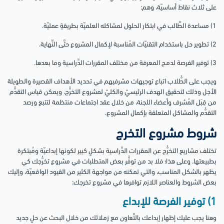
على ثلاث نقاط أساسيّة، وهم:
1) مساعدة الطَّالب في ابتكار الحلول لمشاكله العلميّة بطريقةٍ عمليّة.
2) تطوير حل باستخدام التقنيّات المُناسبة لإكمال المشروع حتَّى النِّهاية.
3) توفير الفرصة لدمج المعرفة من مختلف المقررات الدِّراسية وما بعدها.
ويجب على الطُّلاب اتباع توجيهات مشرفيهم في تحديد الأهداف القصيرة والطويلة
الأجل وذلك لتحقيق الهدف الرئيسيّ والكليّ لمشروع التخرُّج. ويمكن قياس التقدُّم
من قِبَل المُشرف وأعضاء اللجنة، من خلال عقد اجتماعات منتظمة لتتبع ورصد
التقدُّم والمشاكل المتعلقة بإكمال المشروع.
شروط مشروع التخرج
تختلف مشاريع التخرُّج عن المقررات الدِّراسية بشكلٍ كبير لكونها إبداعيّة ومُبتكرة
بطبيعتها. وعلى هذا؛ فلا بد من توفُّر بعض المتطلبات في مشروع تخرُّجك كي
يظهر بالشكل المناسب، والتي تمكنه من مواجهة الكثير من القيود الواقعيّة، وإليك
بعض الشروط والعناصر اللازم توافرها في مشروع تخرجك:
1) توفير الفرصة للإبداع
وهنا يجب عليك إظهار إبداعك بالتَّعاون مع زملائك من خلال البحث عن حلٍ جديد