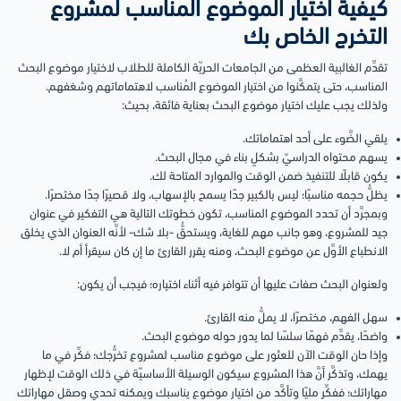
كيفية اختيار الموضوع المناسب لمشروع
التخرج الخاص بك
تقدِّم الغالبية العظمى من الجامعات الحريّة الكاملة للطلاب لاختيار موضوع البحث
المناسب، حتى يتمكَّنوا من اختيار الموضوع المُناسب لاهتماماتهم وشغفهم.
ولذلك يجب عليك اختيار موضوع البحث بعناية فائقة، بحيث:
يلقي الضَّوء على أحد اهتماماتك.
يسهم محتواه الدراسيّ بشكلٍ بناء في مجال البحث.
يكون قابلًا للتنفيذ ضمن الوقت والموارد المتاحة لك.
يظلُّ حجمه مناسبًا؛ ليس بالكبير جدًا يسمح بالإسهاب، ولا قصيرًا جدًا مختصرًا.
وبمجرَّد أن تحدد الموضوع المناسب، تكون خطوتك التالية هي التفكير في عنوان
جيد للمشروع، وهو جانب مهم للغاية، ويستحقُّ -بلا شك- لأنَّه العنوان الذي يخلق
الانطباع الأوَّل عن موضوع البحث، ومنه يقرر القارئ ما إن كان سيقرأ أم لا.
ولعنوان البحث صفات عليها أن تتوافر فيه أثناء اختياره؛ فيجب أن يكون:
سهل الفهم، مختصرًا، لا يملُّ منه القارئ.
واضحًا، يقدِّم فهمًا سلسًا لما يدور حوله موضوع البحث.
وإذا حان الوقت الآن للعثور على موضوع مناسب لمشروع تخرُّجك؛ فكِّر في ما
يهمك، وتذكَّر أنَّ هذا المشروع سيكون الوسيلة الأساسيّة في ذلك الوقت لإظهار
مهاراتك؛ ففكِّر مليًا وتأكَّد من اختيار موضوع يناسبك ويمكنه تحدي وصقل مهاراتك