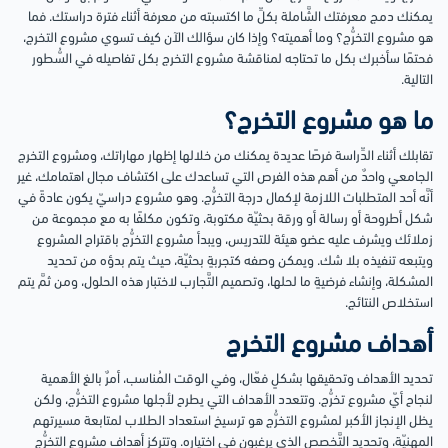
يمكنك دمج معرفتك الشَّاملة بكلِّ ما اكتسبته من معرفة أثناء فترة دراستك. فما
هو مشروع التخرُّج؟ وما أهميته؟ وإذا كان سؤالك الآن كيف تسوي مشروع التخرج،
فحتمًا سأخبرك بكل ما تحتاجه لمناقشة مشروع التخرج بكل تفاصيله في السُّطور
التالية.
ما هو مشروع التخرج؟
تقابلك أثناء الدِّراسة فرصًا عديدة يمكنك من خلالها إظهار مهاراتك، ومشروع التخرج
الجامعي واحدٌ من أهم هذه الفرص التي تساعدك على اكتشاف مجال اهتمامك، غير
أنَّه أحد المتطلبات اللازمة لإكمال درجة التخرُّج. وهو مشروع دراسيّ يكون عادةً في
شكل أطروحة أو رسالة أو ورقة بحثيّة مكتوبة، وتكون مكلفًا به مع مجموعة من
زملائك ويشرف عليه عضو هيئة للتدريس، ويبدأ مشروع التخرُّج باقتراح المشروع
ويتبعه تنفيذه بلا شك. ويمكن وصفه كتجربةٍ بحثيّة، حيث يتم بدؤه من تحديد
المشكلة، وإنشاء فرضيةٍ ما لحلها، وتصميم التَّجارب لاختبار هذه الحلول، ومن ثمَّ يتم
استخلاص النتائج.
أهداف مشروع التخرج
تحديد الأهداف وتحقيقها بشكلٍ فعّال، وفي الوقت المُناسب، أمرٌ بالغ الأهمية
لنجاح أيّ مشروع تخرُّج. وتتعدد الأهداف التي يطرح لأجلها مشروع التخرُّج، ولكن
يظل الإنجاز الأكبر لمشروع التخرُّج هو ترسيخ استعداد الطلاب لمتابعة مسيرتهم
المهنيّة، وتحديد التَّخصص الذي يرغبون في اختياره. وتتركز أهداف مشروع التخرُّج