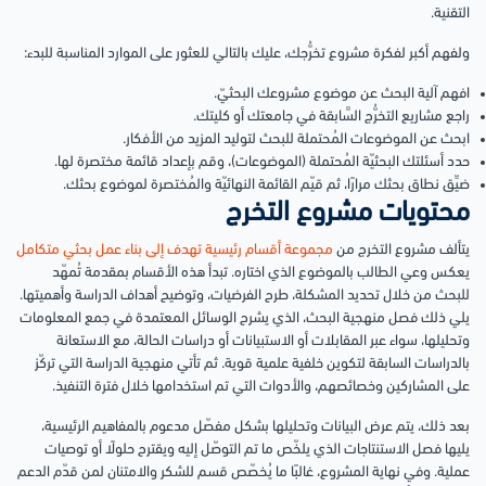
التقنية.
ولفهم أكبر لفكرة مشروع تخرُّجك، عليك بالتالي للعثور على الموارد المناسبة للبدء:
افهم آلية البحث عن موضوع مشروعك البحثيّ.
راجع مشاريع التخرُّج السَّابقة في جامعتك أو كليتك.
ابحث عن الموضوعات المُحتملة للبحث لتوليد المزيد من الأفكار.
حدد أسئلتك البحثيّة المُحتملة (الموضوعات)، وقم بإعداد قائمة مختصرة لها.
ضيِّق نطاق بحثك مرارًا، ثم قيّم القائمة النهائيّة والمُختصرة لموضوع بحثك.
محتويات مشروع التخرج
يتألف مشروع التخرج من
مجموعة أقسام رئيسية تهدف إلى بناء عمل بحثي متكامل
يعكس وعي الطالب بالموضوع الذي اختاره. تبدأ هذه الأقسام بمقدمة تُمهّد
للبحث من خلال تحديد المشكلة، طرح الفرضيات، وتوضيح أهداف الدراسة وأهميتها.
يلي ذلك فصل منهجية البحث، الذي يشرح الوسائل المعتمدة في جمع المعلومات
وتحليلها، سواء عبر المقابلات أو الاستبيانات أو دراسات الحالة، مع الاستعانة
بالدراسات السابقة لتكوين خلفية علمية قوية. ثم تأتي منهجية الدراسة التي تركّز
على المشاركين وخصائصهم، والأدوات التي تم استخدامها خلال فترة التنفيذ.
بعد ذلك، يتم عرض البيانات وتحليلها بشكل مفصّل مدعوم بالمفاهيم الرئيسية،
يليها فصل الاستنتاجات الذي يلخّص ما تم التوصّل إليه ويقترح حلولًا أو توصيات
عملية. وفي نهاية المشروع، غالبًا ما يُخصّص قسم للشكر والامتنان لمن قدّم الدعم