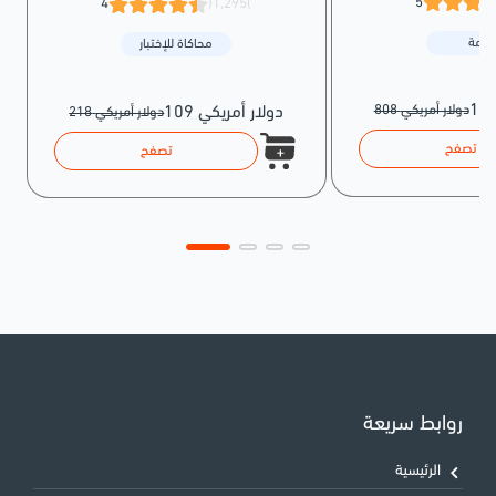
5
4
(1,295)
حزمة
محاكاة للإختبار
808 دولار أمريكي
109 دولار أمريكي
218 دولار أمريكي
تصفح
تصفح
روابط سريعة
الرئيسية