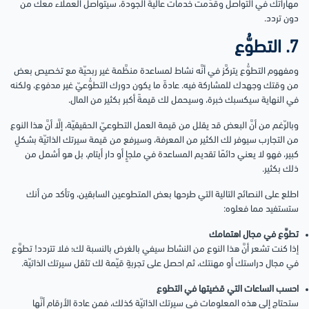
مهاراتك في التواصل وقدَّمت خدمات عالية الجودة، سيتواصل العملاء معك من
دون تردد.
7. التطوُّع
ومفهوم التطوُّع يتركَّز في أنَّه نشاط لمساعدة منظَّمة غير ربحيّة مع تخصيص بعض
من وقتك وجهدك للمشاركة فيه. عادةً ما يكون دورك التطوُّعيّ غير مدفوع، ولكنه
في النهاية سيكسبك خبرة، وسيحمل لك قيمةً أكبر بكثير من المال.
وبالرّغم من أنَّ البعض قد يقلل من قيمة العمل التطوعيّ الحقيقيّة، إلَّا أنَّ هذا النوع
من التجارب سيوفر لك الكثير من المعرفة، وسيرفع من قيمة سيرتك الذاتيّة بشكلٍ
كبير، فهو لا يعني دائمًا تقديم المساعدة في ملجإٍ أو دار أيتام، بل هو أشمل من
ذلك بكثير.
اطلع على النصائح التالية التي طرحها بعض المتطوعين السابقين، وتأكد من أنك
ستستفيد مما فعلوه:
تطوَّع في مجال اهتمامك
إذا كنت تشعر أنَّ هذا النوع من النشاط سيفي بالغرض بالنسبة لك؛ فلا تتردد! تطوَّع
في مجال دراستك أو مهنتك، ثم احصل على تجربةٍ قيّمة لك تثقل سيرتك الذاتيّة.
احسب الساعات التي قضيتها في التطوع
ستحتاج إلى هذه المعلومات في سيرتك الذاتيّة كذلك، فمن عادة الأرقام أنَّها