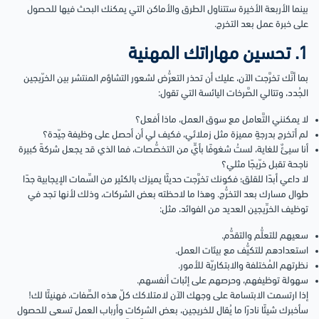
بينما الأربعة الأخيرة ستتناول الطرق والأماكن التي يمكنك البحث فيها للحصول
على خبرة عمل بعد التخرج.
1. تحسين مهاراتك المهنية
بما أنَّك تخرَّجت الآن، عليك أن تحذر التعرُّض لشعور التشاؤم المنتشر بين الخرّيجين
الجُدد، وتتالي الصَّرخات اليائسة التي تقول:
لا يمكنني التَّعامل مع سوق العمل، ماذا أفعل؟
لم أتخرج بدرجةٍ مميزة مثل زملائي، فكيف لي أن أحصل على وظيفة جيّدة؟
أنا سيئٌ للغاية، لستُ شغوفًا بأيٍّ من التخصُّصات، فما الذي قد يجعل شركةً كبيرة
ناجحة تقبل خرّيجًا مثلي؟
لا داعي أبدًا للقلق؛ فكونك تخرَّجت حديثًا يميزك بالكثير من السِّمات الإيجابية جدًا
طوال مسارك بعد التخرُّج. وهذا ما لاحظته بعض الشركات، وذلك لأنها تجد في
توظيف الخرِّيجين العديد من الفوائد، مثل:
سعيهم للتعلُّم والتقدُّم.
استعدادهم للتكيُّف مع بيئات العمل.
نظرتهم المُختلفة والابتكاريّة للأمور.
سهولة توظيفهم، وحرصهم على إثبات أنفسهم.
إذا ارتسمت الابتسامة على وجهك الآن لامتلاكك كلّ هذه الصِّفات، فهنيئًا لك!
سأخبرك شيئًا نادرًا ما يُقال للخريجين، بعض الشركات وأرباب العمل تسعى للحصول