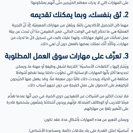
على المهارات التي لا يدرك معظم الخرّيجين حتَّى أنَّهم يمتلكونها!
2. ثق بنفسك، وبما يمكنك تقديمه
مهما كان التحصيل الأكاديميّ رائعًا، ويثقل من مهاراتك المعرفيّة، إلَّا أنَّ التجربة
العمليّة هي ما تحتاج إليه في الوقت الحالي. فمن الطبيعيّ جدًا أن تبحث عن بيئة
عمل تمكّنك من إظهار مهاراتك. ولهذا عليك بالبدء في تسجيل كلّ ما لديك من
مهارات، وتأكَّد أنَّك تمتلك بعضها بالفعل دون أن تعي ذلك.
3. تعرَّف على مهارات سوق العمل المطلوبة
ويُشار إليها بـ"الكفاءات الأساسيّة" اللازمة لشغل وظيفةٍ أو مهنة ما، ويمكن
تحديدها أكثر بأنَّها المهارات الإنسانيّة التي تطوَّرت داخلنا بينما نقطع أشواطًا
مختلفة في الحياة، ويحدث ذلك غالبًا دون معرفة منَّا. وقد يغفل عنها الخرِّيجون
لتركيزهم على الحصول على عملٍ كنتيجةٍ من دون تجهيز أسباب ذلك.
فلا تبحث الكثير من الشركات عن التنفيذيين ذوي الخبرة، في حين أنَّها عندما تقدُّم
فرصًا للتدريب أو الوظائف المُبتدئة، فإنَّهم يريدون أشخاصًا يتمتَّعون بشخصيةٍ قادرة
على التَّعبير بثقةٍ عن مهاراتهم.
ويمكن التعبير عن هذه المهارات بأشكالٍ عدة، فقد تكون:
أساسيّة (مثل: القدرة على بناء علاقات دائمة، ومساعدة الأشخاص).