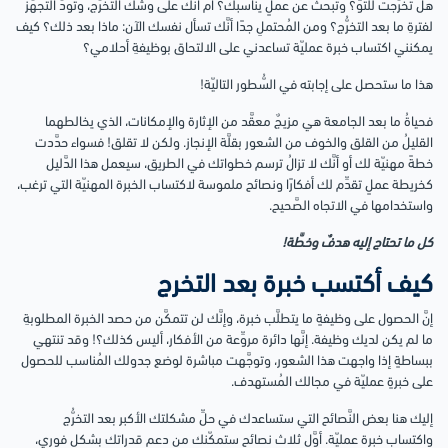
هل تخرَّجت للتوِّ؟ وتبحثُ عن عملٍ يناسبك؟ أم أنَّك على وشك التخرُّج، وتودُّ التجهُّز
لفترةِ ما بعد التخرُّج؟ ومن المُحتملِ جدًا أنَّك تسأل نفسك الآن: ماذا بعد ذلك؟ كيف
يمكنني اكتساب خبرة عمليّة تساعدني على الالتحاق بوظيفةِ أحلامي؟
هذا ما ستحصل على إجابته في السُّطور التاليّة!
فحياةُ ما بعد الجامعة هي مزيجٌ معقَّد من الإثارة والإمكانات، الذي يخالطهما
القليلُ من القلق والخوف من الشعور بقلَّة الإنجاز. ولكن لا تقلق! فسواء حدَّدت
خطةً مهنيّة لك أو أنَّك لا تزالُ ترسم خطواتك في الطريق، سيعمل هذا الدَّليل
كخريطة عملٍ تقدِّم لك أفكارًا ونصائح ملموسة لاكتساب الخبرة المهنيّة التي ترغب،
واستخدامها في الاتجاه الصَّحيح.
كل ما تحتاج إليه هدفٌ وخطَّة!
كيف أكتسب خبرة بعد التخرج
إنَّ الحصول على وظيفةٍ ما يتطلَّب خبرة، وإنَّك لن تتمكَّن من حصد الخبرة المطلوبةِ
ما لم يكن لديك وظيفة. إنَّها دائرة مروِّعة من الأفكار، أليس كذلك؟! وقد تنتهي
ببساطةٍ إذا واجهت هذا الشعور، وتوجَّهت مباشرة لوضع جدولك المُناسب للحصول
على خبرةٍ عمليّة في مجالك المُستهدف.
إليك هنا بعض النَّصائح التي ستساعدك في حلِّ مشكلتك الأكبر بعد التخرُّج
واكتساب خبرة عمليّة. أوَّل ثلاث نصائح ستمكّنك من دعم قدراتك بشكل فوري،