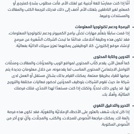
أمَّا إذا كنت ممارسًا للغة أجنبية غير لغتك الأم، فأنت مطلوب بشدةٍ كمترجمٍ أو
كمعلمٍ لغير الناطقين بلغتك الأم. أضف إلى ذلك قدرتك لترجمة الكتب والمقالات
والمستندات وغيرها.
البرمجة ودعم تكنولوجيا المعلومات
إذا قمت سابقًا بتعلُّم مهارات تخصُّ برامج الكمبيوتر ودعم تكنولوجيا المعلومات،
فقد تكون هذه وظيفة أحلامك. فدائمًا ما تبحث الشركات الصَّغيرة عن مبرمجٍ
لإنشاء موقع إلكترونيّ. كلا الوظيفتين يمكنهما تعزيز سيرتك الذاتيّة بفعاليّة.
التدوين وكتابة المحتوى
كما أفعل الآن، يقدم كتّاب المحتوى لمواقع الويب والمدوَّنات والمقالات ومنصَّات
التواصل الاجتماعيّ المحتوى المناسب لما يقدمونه، من خلال معلوماتٍ جديدة يتم
عرضها للقراء بطريقةٍ ممتعة. يمكنك القيام بذلك بشكلٍ مستقل أو العمل لدى
شركة ما، حيث تقوم الشركات بتوظيف المدوّنين لحضور فعاليات مختلفة والترويج
لها. قد يكون ذلك تحديًّا، ولكنك إذا كنت مستعدًا لهذا التحدّي، فتلك فرصتك
المثاليّة، وأهلًا بك.
التحرير والتدقيق اللغوي
إذا كان لديك شغف بالعثور على الأخطاء الإملائيّة واللغويّة، فقد تكون هذه فرصة
رائعة لك. يمكنك مراجعة النُّصوص للمجلات، والكتب، والمجلَّات، وأيّ نوعٍ آخر من
النُّصوص المكتوبة.