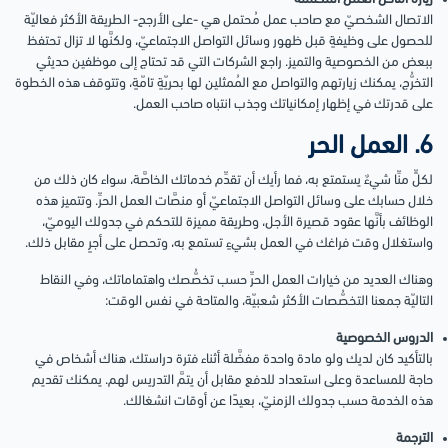
الاتصال الشخصيّ مع صاحب عمل مُحتمل هي -على الأرجح- الطريقة الأكثر فعاليّة
للحصول على وظيفةٍ قبل ظهور وسائل التواصل الاجتماعيّ، ولكنَّها لا تزال تحتفظ
ببعض من الخصوصية والتميز. راجع الشركات التي قد تحتاج إلى موظفين حديثي
التخرُّج، يمكنك زيارتهم والتواصل مع المُمثلين لها بحريّةٍ تامّةٍ، وتتوقف هذه الخطوة
على قدرتك في إظهار إمكانياتك وجذب انتباه صاحب العمل.
6. العمل الحر
لكلٍّ منِّا شيءٌ يستمتع به، فما رأيك أن تقدِّم خدماتك الخاصَّة، سواء كان ذلك من
خلال حسابك على وسائل التواصل الاجتماعيّ أو منصَّات العمل الحرِّ. وتتميز هذه
الوظائف بأنَّها عقود قصيرة الأجل، وطريقة مميزة للتحكم في جدولك اليوميّ،
واستغلال وقت فراغك في العمل بشيءٍ تستمع به، وتحصل على أجرٍ مقابل ذلك.
وهناك العديد من خيارات العمل الحرِّ حسب تخصُّصك واهتماماتك، وفي النقاط
التاليّة جمعنا التخصُّصات الأكثر شعبيّة، والمتاحة في نفس الوقت:
الدروس الخصوصية
بالتأكيد كان لديك ولو مادة واحدة مفضَّلة أثناء فترة دراستك، هناك أشخاص في
حاجة للمساعدة وعلى استعداد للدفع مقابل أن يتمَّ التدريس لهم. يمكنك تقديم
هذه الخدمة حسب جدولك الزمنيّ، بعيدًا عن أوقات انشغالك.
الترجمة