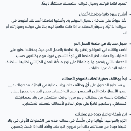
تحديد نقاط قوتك، ومجال خبرتك، ستجعلك مستقلًا ناجحًا.
أنشئ سيرة ذاتية وحافظة أعمال
نفّذ مهامًا على علاقة بالمجال المهتم به، وأضفها لحافظة أعمالك. أظهرها في
سيرتك الذاتيّة، وسيقرّر العملاء ما إذا كنت مناسبًا لهم بناءً على خبرتك ومهاراتك أم
لا.
سجل حسابك في منصة للعمل الحر
أضف بياناتك في المواقع إلكترونية الخاصة بالعمل الحر، حيث يمكنك العثور على
الطلبات والعملاء. اختر المنصة التي تودُّ التسجيل فيها، فهم يختلفون حسب
الخدمات التي يقدمونها. واعتمادًا على نوع منصَّة العمل الحرّ التي تختارها، ستختلف
عملية البحث عن الطلبات.
ابدأ بوظائف صغيرة تضاف كنموذج لأعمالك
لن تستطيع الحصول على أيّ وظائف ذات رواتب عالية في البدايّة. فحصولك على
بعض الأعمال ذات الأجر المنخفض يتيح لك اكتساب بعض الخبرة والحصول على
تعليقات داعمة من عملائك. ومع مرور الوقت، ستتمكن من بناء مصداقيتك
كمستقلٍ، وستصبح قادرًا على عرض نماذج لأعمالك للعملاء المُحتملين.
ابن شبكة تواصل جيدة مع عملائك
التزم بالمواعيد النِّهائية وكن متَّسقًا في عملك، هذه هي الخطوات الأولى في بناء
شبكة جيدة من عملائك، ذلك أمر ضروري لنجاحك. وتأكد أنك إذا قمت بتحسين