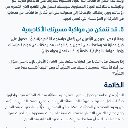
ويعدُّ هذا أفضل ما تقدِّمه لك الخبرة العمليّة؛ فقدرتك على الاندماج سريعًا مع
وظيفتك لامتلاكك الخبرة المطلوبة، سيجعلكَ تحصل على التقدير الذي تنتظره من
رؤسائك وبين زملائك، بالإضافة إلى حصولك على أجرٍ مُقابل ما تقدِّمه من خدماتٍ
في الشركة أو المؤسسة التي تعمل لديها.
5. قد تتمكن من مواكبة مسيرتك الأكاديمية
وفقًا لبعض الخريجين الرَّاغبين في إكمال دراستهم الأكاديميّة، فإنَّ الحصول على
خبرةٍ عمليّة قد يساعدك على تطوير إدارة الوقت مما يمكّنك من مواكبة دراستك
وإجراء مهامك الوظيفيّة، خاصةً إذا كنت تعمل بدوامٍ جزئيّ.
إذا وضعت هذه النقاط في اعتبارك ستعثر على الشرارة الأولى للإجابة على سؤالٍ
من أكثر الأسئلة المُسيطرة عليك بعد التخرُّج، ألا وهو "كيف أكتسب خبرة بعد
التخرُّج؟".
الخاتمة
التخرُّج من الجامعة ودخول سوق العمل فترة انتقاليّة يمكنك التحكم فيها، وإدارتها
جيدًا لتشكيل مسيرتك المهنيّة المستقبليّة التي ترغب. وفي الوقت الحالي، وبالرّغم
من وجود العديد من التحديّات، يمكنك الآن البدء في التحرُّك لبناء خبرتك بعد التخرج.
ومع وضع ذلك في الاعتبار، قدمت لك سبعة اقتراحات بمقدورها -إذا اخترت منها
ما هو مناسب لك- أن تساعدك في اكتساب الخبرة العملية بعد التخرج.