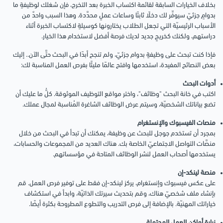
بخلاف الخيارات السابقة لقائمة اكتساب الخبرة بعد التخرج، فإن شغلك لوظيفةٍ ما
بدوامٍ جزئيّ سيوفِّر لك دخلًا ثابتًا وساعات عملٍ محدَّدة. وهذا السبب واحدٌ من
الأسباب الرئيسيّة التي تجعل الطلاب يختارونها كوسيلةٍ لاكتساب الخبرة أثناء
دراستهم، ولكنك كخريجٍ جديد لديك فرصة أفضل لاستخدام هذا الخيار.
فإذا كنت تبحث على وظيفةٍ بدوام جزئيّ، ولم تنجح أبدًا في البحث حتَّى الآن.. إليك
بعض النصائح المفيدة، استخدمها وافتح عالمًا مليئًا بفرص العمل المناسبة لك:
أدوات البحث
اكتب في خانة البحث "وظائف"، واختر مواقع التوظيف الموثوقة. كلُّ ما عليك أن
تضع بياناتك الشخصيّة، وسيتم عرض الوظائف الشاغرة المُناسبة لمجال عملك.
منصات الفيسبوك والإنستغرام
بمجرد أن تستخدم جوجل للبحث عن وظيفة، يمكنك أن تبدأ في البحث من خلال
منصَّات التواصل الاجتماعيّ الخاصة بك. هناك العديد من المجموعات والحسابات،
يستخدمها أصحاب العمل لنشر الوظائف المتاحة في مؤسساتهم.
منصة لينكد-إن
على عكس فيسبوك وإنستغرام، يركز لينكد-إن فقط على توفير فرص العمل. قم
بإنشاء ملف شخصيّ هناك، وقم بتحديث سيرتك الذاتيّة، وابدأ في استكشاف
خياراتك المهنيّة. بالإضافة إلى فرص التدريب والتطوع المطروحة بكثرة أيضًا.
زيارة أماكن العمل المحتملة