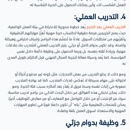
العمل المُناسب لك، وأين يمكنك الحصول على الخبرة المُناسبة له.
4. التدريب العملي:
التدريب العملي بعد التخرج
يُعد خطوة محورية للانخراط في بيئة العمل الواقعية،
حيث يمنح الخريجين فرصة حقيقية لاكتساب خبرة مهنية تُعزّز مهاراتهم التطبيقية
وتُقرّبهم من متطلبات السوق. عادةً ما تُصمَّم هذه البرامج بإشراف احترافي وهيكلة
واضحة، وقد تكون بدوام كامل أو جزئي. يتيح التدريب العملي للمُتدرب بناء علاقات
مهنية، وزيادة ثقته بنفسه، بل وربما الحصول على وظيفة دائمة داخل نفس
المؤسسة. كما يُعد وسيلة فعالة لتجربة المجال المهني قبل الالتزام طويل المدى
به.
ومع ذلك، لا يخلو التدريب من بعض التحديات، مثل كونه غير مدفوع أحيانًا أو
احتوائه على مهام بسيطة لا تعكس قدرات المتدرب. كما قد يواجه المتدرب
صعوبة في إثبات نفسه وسط فريق لا يُقدّر بعد أفكاره بسبب قلة الخبرة. ومع
ذلك، يمكن تخطي هذه العوائق من خلال البحث الذكي عن برامج تدريب مناسبة،
سواء عبر الإنترنت أو من خلال التواصل مع المعارف أو عبر معارض التوظيف. أخيرًا،
يمكن للمنصات التعليمية مثل "بكه" أن تكون داعمًا قويًا في تطوير المهارات
المهنية والاستعداد لسوق العمل بثقة وكفاءة.
5. وظيفة بدوام جزئي