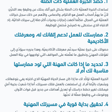
1. حصد الخبرة العملية ذات الصلة
تساعدك الخبرة العمليّة ذات الصلة بشكلٍ كبير أثناء بحثك عن وظيفةٍ بعد التخرُّج؛
لأنَّ ما يهمُّ أصحاب العمل هو الالتزام، والحماس، والأهم من ذلك سجل خبراتك
العمليّة في المجال. فكلَّما أضفت إنجازات وخبرات أكثر صلة إلى سيرتك الذاتيّة، زاد
الانتباه الذي ستحظى به كمرشحٍ مُحتملٍ للوظيفة.
2. ممارستك للعمل تدعم إتقانك له، ومعرفتك
الأكاديمية
حصولك على خبرةٍ عمليّة سيدعِّم معرفتك الأكاديميّة، وهذا بدوره سيؤدّي إلى
تفوّقك المهنيّ وتطبيق ما تعلَّمته على المواقف التي تواجهها في بيئة العمل.
3. تحديد ما إذا كانت المهنة التي تود ممارستها
مناسبة لك أم لا
الخبرة العمليّة تؤكِّد لك ما إذا كان مسار الحياة المهنيّة الذي اخترته يفي بتوقعاتك،
ويشعرك بالرِّضا أم لا. إن استمتعت بالعمل فتلك مسيرتك، أما إذا شعرتَ بخيبة أملٍ
فيمكنك تغيير خطط دراستك أو تعديل أهدافك من جديدٍ قبل فوات الأوان،
ووقوعك في وظيفةٍ مملَّة لا تحبُّها.
4. تحقيق بداية قوية في مسيرتك المهنية