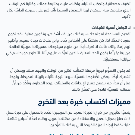
تضيف مصداقية وتجذب الانتباه. ولذلك، عليك بمتابعة عملك، وكتابة كم الوقت
الذي تطوعت فيه، سيكون لهذا التفصيل البسيط تأثير كبير على سيرتك الذاتيّة بكل
تأكيد.
لا تتجاهل أهمية الشبكات
تقديم المساعدة لمجتمعك سيمكنك من لقاء أشخاص، وتكوين معارف قد تكون
مفيدة لاحقًا. لذا، كن منفتحًا على أشخاص جُدد، وابنِ علاقات جيدة معهم، وأظهر
لهم إمكانياتك، فأنت لا تعرف أبدًا من منهم سيقودك لمسيرتك المهنيّة الدائمة،
من يعلم! ربَّما يكون لأحد المعارف الذين تعرَّفت عليهم أثناء التطوع دور حاسم في
حياتك المستقبليّة.
قد يكون التطوُّع تجربةً مرهقة تتطلَّب الكثير من الوقت والجهد منك، ويمكن أن
تشعرك أيضًا ببعض الضُّغوط النفسيّة سريعًا نتيجة لتأثرك بالبيئة المُحيطة. ولهذا،
قبل أن تبدأ، قم بتقييم جميع الإيجابيّات والسلبيّات لهذه الخطوة، وتأكَّد من أنَّ
صحتك النفسيّة قادرة على تحمّل ذلك.
مميزات اكتساب خبرة بعد التخرج
ينصحُ الكثيرون من ذوي الخبرة العديد من الخريجين الجُدد بالحصول على خبرة عملٍ
ذات صلةٍ بمجال العمل والاستفادة من مختلف المهن، وذلك لعدَّة أسبابٍ شائعة،
عليك فقط إيجاد الميزة الفريدة التي يمكنك التفرُّد بها.