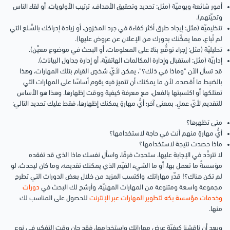
أمور شائعة ويوميّة (مثل: تحديد وتحقيق الأهداف، ترتيب الأولويات، أو لقاء الناس
وتحيَّتهم).
تنظيميّة (مثل: إيجاد طرق أكثر كفاءة في جرد المخزون، أو زيادة إدراكك بالسِّلع التي
لم تُباع، مما يمكّنك بدورك من الإعلان عن عروض عليها).
تحليليّة (مثل: إجراء توقُّع بناءً على المعلومات، أو البحث في موضوع معيَّن).
إداريّة (مثل: استقبال وإدارة المكالمات الهاتفيّة، أو إدارة جداول البيانات).
قد تسأل الآن "وماذا في ذلك؟"، يمكن لأيّ شخصٍ القيام بتلك المهارات، وهذا
بالضبط ما أقصده. لأن ما يمكنك أن تتميز فيه يقوم أساسًا على المهارات التي
تمتلكها أو اكتسبتها بالفعل، مع معرفة كيفية ووقت إظهارها. وهذا هو الأساس
للتقديم لأيّ عملٍ. بمعنى آخر؛ أيُّ مهارةٍ يمكنك إظهارها، فقط عليك تحديد التالي:
متى تظهرها؟
أيُّ مهارةٍ منهم أنت في حاجة لاستخدامها؟
ماذا حصدت نتيجة لاستخدامها؟
لا تتردَّد في الإجابة عليها، ستحدِث فرقًا، واسأل نفسك ماذا الذي قد تفقده
مؤسسةٌ ما تعمل بها، أو ما الشيء القيّم الذي يمكنك تقديمه، وما كان ليحدث، لو
لم تكن هناك؟! قدِّر مهاراتك، واكتسب المزيد من خلال بعض الدورات التي تطرح
مجموعة واسعة ومتنوعة من المهارات المهنيّة، وأرشح لك البحث في
دورات
وخدمات مؤسسة بكه لتطوير المهارات عبر الإنترنت
للحصول على المناسب لك
منها.
وبعد أن ناقشنا كيفيّة عرض مهاراتك واستخدامها، فقد حان وقت التفكير في نوع