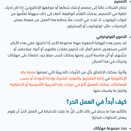
التصميم
تحتاج الشركات غالبًا إلى مصمم لإنشاء شعارها أو موقعها الإلكترونيّ. إذا كان لديك
خلفية في التصميم، يمكنك التقدُّم للوظيفة، أضف إلى ذلك سهولة تعلُّمها من
قنوات اليوتيوب. لا تتردد في البحث عمَّا يتطلبه هذا العمل من معرفة ببعض
البرمجيات، مثل: فوتوشوب أو إليستريتور.
التصوير الفوتوغرافي
قد يصبح هذه الهواية الصغيرة مهنة مدفوعة الأجر، إذا اخترتها. ففي هذه الأيام،
الناس مستعدون لدفع المال لك لتصوير حفلات زفافهم، أو أعياد ميلادهم، أو
تخرُّجهم، أو أيّ مناسبة أخرى. ومنها يمكنك كسب مبلغ جيد، اعتمادًا على مهاراتك
وخبرتك في هذا المجال.
وأخيرًا؛ يمكنك الالتحاق بأيّ من الدَّورات التدريبيّة التي تعرضها
منصة بكه
الإلكترونية
في
إدارة المشاريع
،
والموارد البشرية
،
وإدارة الجودة
،
أو حسب
اهتماماتك، يمكنك التعمق أكثر في دورات بكه التدريبية التأسيسية أو الاحترافية
واختيار ما يناسبك منها.
كيف أبدأ في العمل الحر؟
بالتأكيد هذا ما يخطر في بالك الآن، كلُّ ما عليك للانخراط في العمل الحرِّ، أن تقوم
ببعض الخطوات كبدايةٍ:
حدد مجموعة مهاراتك