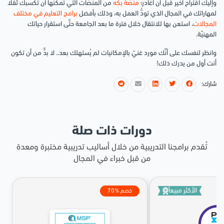
وإليك اقتراح أخير قبل أن أغادر؛
منصَّة بكه
من المنصَّات التي تمكنها أن تكسبك ثقلًا
لمهاراتك في المجال الذي تودُّ العمل به، وذلك بأفضل
برامج التعليم في مختلف
المجالات
، استعن بها للانتقال خلال فترة ما بعد الجامعة حتَّى استقرار حياتك
المهنيّة.
وانظر لنفسك على أنَّك مورد غنيّ بالإمكانيات لم يُستهلك بعد.. لا بدٌّ من أن تكون
أنت أول من يدرك ذلك!
شارك:
دورات ذات صلة
تُقدم برامجنا التدريبية من خلال أساليب تدريبية مختبرة ومعدة
من قبل خبراء في المجال
الأكثر مبيعاً
70% خصم