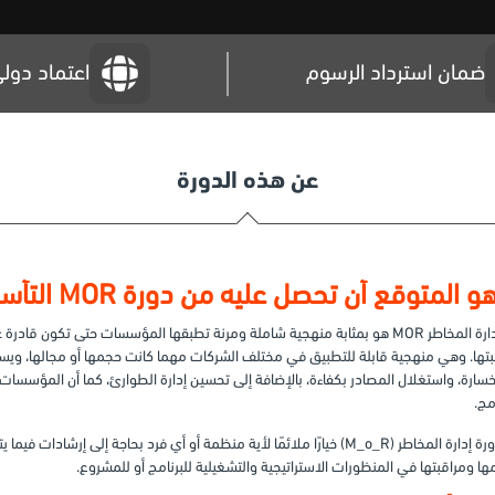
ضمان استرداد الرسوم
اعتماد دول
عن هذه الدورة
 المتوقع أن تحصل عليه من دورة MOR التأسيسية لإدارة المخاطر؟
إطار إدارة المخاطر MOR هو بمثابة منهجية شاملة ومرنة تطبقها المؤسسات حتى تكون 
تها. وهي منهجية قابلة للتطبيق في مختلف الشركات مهما كانت حجمها أو مجالها، ويسا
سارة، واستغلال المصادر بكفاءة، بالإضافة إلى تحسين إدارة الطوارئ، كما أن المؤسسات
مج.
تعد دورة إدارة المخاطر (M_o_R) خيارًا ملائمًا لأية منظمة أو أي فرد بحاجة إل
ها ومراقبتها في المنظورات الاستراتيجية والتشغيلية للبرنامج أو للمشروع.