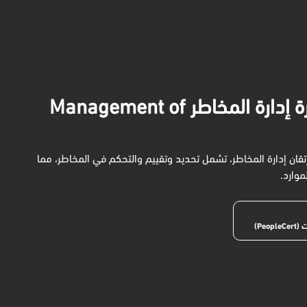
شهادة MoR® التأسيسية - دورة إدارة المخاطر Management of
 من PeopleCert تساعدك في إتقان إدارة المخاطر، تشمل تحديد وتقييم والتحكم في المخاطر، مما
وارد.
Peop)