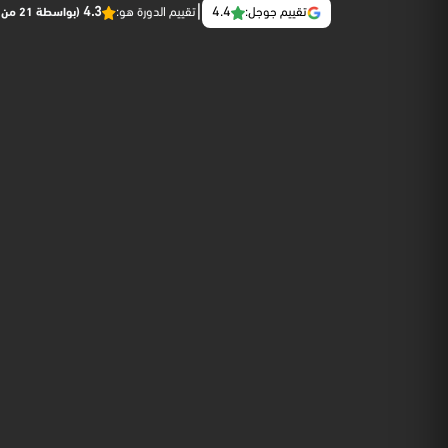
|
4.3
4.4
تقييم جوجل:
تقييم الدورة هو:
(بواسطة 21 من المتدربين )