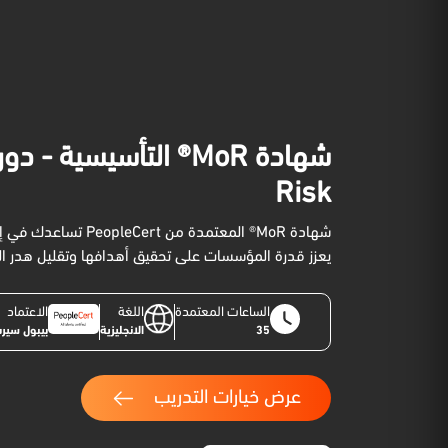
Risk
شهادة MoR® المعتمدة
يعزز قدرة المؤسسات على تحقيق أهدافها وتقليل هدر الم
الساعات المعتمدة
اللغة
الاعتماد
35
الانجليزية
بيبول سيرت (leCert
عرض خيارات التدريب