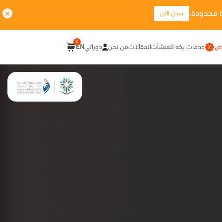
 محدودة.
سجل الآن
0
وض
خدمات بكه للمنشآت
المقالات
من نحن
دوراتي
EN