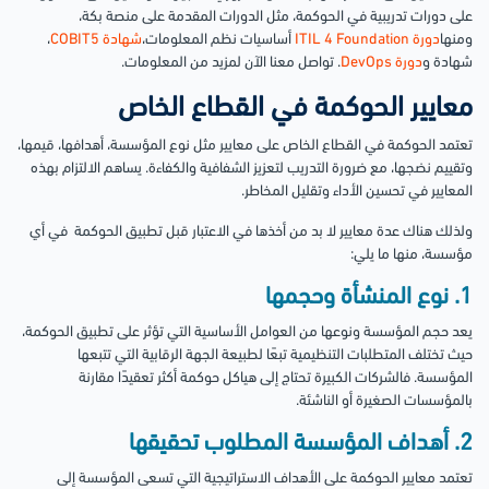
على دورات تدريبية في الحوكمة، مثل الدورات المقدمة على منصة بكة،
ومنها
دورة ITIL 4 Foundation
أساسيات نظم المعلومات،
شهادة COBIT5
،
شهادة و
دورة DevOps
. تواصل معنا الآن لمزيد من المعلومات.
معايير الحوكمة في القطاع الخاص
تعتمد الحوكمة في القطاع الخاص على معايير مثل نوع المؤسسة، أهدافها، قيمها،
وتقييم نضجها، مع ضرورة التدريب لتعزيز الشفافية والكفاءة. يساهم الالتزام بهذه
المعايير في تحسين الأداء وتقليل المخاطر.
ولذلك هناك عدة معايير لا بد من أخذها في الاعتبار قبل تطبيق الحوكمة في أي
مؤسسة، منها ما يلي:
1. نوع المنشأة وحجمها
يعد حجم المؤسسة ونوعها من العوامل الأساسية التي تؤثر على تطبيق الحوكمة،
حيث تختلف المتطلبات التنظيمية تبعًا لطبيعة الجهة الرقابية التي تتبعها
المؤسسة. فالشركات الكبيرة تحتاج إلى هياكل حوكمة أكثر تعقيدًا مقارنة
بالمؤسسات الصغيرة أو الناشئة.
2. أهداف المؤسسة المطلوب تحقيقها
تعتمد معايير الحوكمة على الأهداف الاستراتيجية التي تسعى المؤسسة إلى