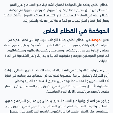
القطاع الخاص يعتمد على الحوكمة لضمان الشفافية، منع الفساد، وتعزيز النمو
المستدام من خلال تنظيم الصلاحيات والمسؤوليات. ورغم تشابهها مع حوكمة
القطاع العام في المبادئ الأساسية، إلا أن اختلاف الأهداف، التمويل، وآليات الرقابة
يجعل لكل قطاع استراتيجيات حوكمة خاصة تعزز كفاءته واستمراريته.
الحوكمة في القطاع الخاص
تعتبر
الحوكمة
في القطاع الخاص بمثابة اللوحات الإرشادية التي تضم العديد من
السياسات والإجراءات وجميع الصلاحيات الخاصة بالمنشأة، حيث يحتاجها جميع أعضاء
مجلس الإدارة من مديرين تنفيذيين ومساهمين لفهم صلاحياتهم ومسؤولياتهم.
كما توضح للموظفين دورهم وحقوقهم المالية والإدارية، وتعزز الشفافية في اتخاذ
القرارات.
ومن أهم أولويات الحوكمة في القطاع الخاص منع الفساد الإداري والمالي، وزيادة
أرباح الشركة، وتحقيق النزاهة المطلوبة لمنع تعارض المصالح، مما يساهم في تعزيز
ثقة المستثمرين والعملاء. كما تهدف إلى تحقيق الاستدامة المالية وضمان
استمرارية الأعمال بفعالية. ولهذا فهي تحمي حقوق جميع المساهمين حتى الصغار
منهم، وتسهم في تحسين الأداء العام للمؤسسة.
ويكون من أهم أولوياتها منع الفساد الإداري والمالي وزيادة أرباح الشركة، وتحقيق
الشفافية والنزاهة المطلوبة لمنع تعارض المصالح. ولهذا فهي تحمي حقوق جميع
المساهمين حتى الصغار منهم. لذا من الضروري تشجيع الموظفين على الحصول