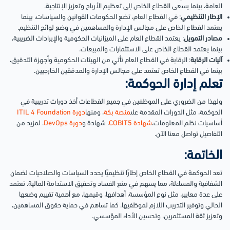
العامة، بينما يسعى القطاع الخاص إلى تعظيم الأرباح وتعزيز الإنتاجية.
الإطار التنظيمي
: في القطاع العام، تضع الحكومات القوانين والسياسات، بينما
يعتمد القطاع الخاص على مجالس الإدارة والمساهمين في وضع لوائح التنظيم.
مصادر التمويل
: يعتمد القطاع العام على الميزانيات الحكومية والإيرادات الضريبية،
بينما يعتمد القطاع الخاص على الاستثمارات والمبيعات.
آليات الرقابة
: الرقابة في القطاع العام تأتي من الهيئات الحكومية وأجهزة التدقيق،
بينما في القطاع الخاص تعتمد على مجالس الإدارة والمدققين الخارجيين.
تعلم إدارة الحوكمة:
ولهذا من الضروري على الموظفين في جميع القطاعات أخذ دورات تدريبية في
الحوكمة، مثل الدورات المقدمة على
منصة بكة
، ومنها
دورة ITIL 4 Foundation
أساسيات نظم المعلومات،
شهادة COBIT5
، شهادة و
دورة DevOps
. لمزيد من
التفاصيل تواصل معنا الآن.
الخاتمة:
تعد الحوكمة في القطاع الخاص إطارًا تنظيميًا يحدد السياسات والصلاحيات لضمان
الشفافية والمساءلة، مما يسهم في منع الفساد وتحقيق الاستدامة المالية. تعتمد
على عدة معايير، مثل نوع المؤسسة، أهدافها، وقيمها، مع أهمية تقييم وضعها
الحالي وتوفير التدريب اللازم لموظفيها. كما تساهم في حماية حقوق المساهمين،
وتعزيز ثقة المستثمرين، وتحسين الأداء المؤسسي.