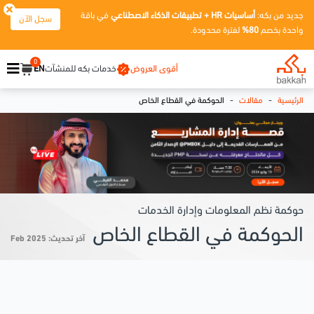
جديد من بكه:
أساسيات HR + تطبيقات الذكاء الاصطناعي
في باقة
سجل الآن
واحدة بخصم
80%
لفترة محدودة.
0
أقوى العروض
خدمات بكه للمنشآت
EN
-
-
الرئيسية
مقالات
الحوكمة في القطاع الخاص
حوكمة نظم المعلومات وإدارة الخدمات
الحوكمة في القطاع الخاص
آخر تحديث: Feb 2025