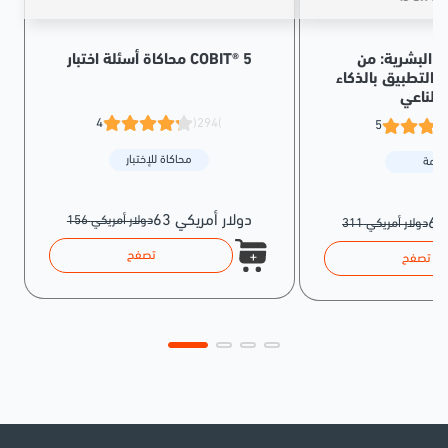
محاكاة أسئلة اختبار COBIT® 5
رد البشرية: من
 التطبيق بالذكاء
صطناعي
4
(294)
5
محاكاة للإختبار
حزمة
63 دولار أمريكي
156 دولار أمريكي
311 دولار أمريكي
تصفح
تصفح