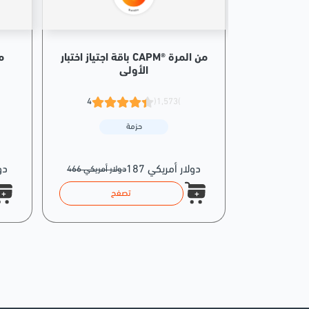
ي لأخصائي
باقة اجتياز اختبار CAPM® من المرة
م
قمي
الأولى
4
(1,573)
5
حزمة
187 دولار أمريكي
162
دولار أمريكي
466 دولار أمريكي
تصفح