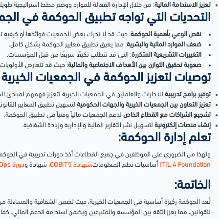
تعزيز الاستدامة المالية
: من خلال الإدارة الفعالة للموارد ووضع خطط استراتيجية طويل
التحديات التي تواجه تطبيق الحوكمة في الجمع
نقص الوعي بأهمية الحوكمة
: حيث قد لا تدرك بعض الجمعيات فوائدها أو كيفية ت
ضعف الموارد المالية والبشرية
: مما يعيق تطبيق معايير الحوكمة بشكل كامل.
التغييرات التشريعية المتكررة
: التي قد تتطلب تكيفًا سريعًا من قبل المؤسسات.
صعوبة تحقيق التوازن بين الأهداف الاجتماعية والمالية
: حيث قد تتعارض الأولويات أح
توصيات لتعزيز الحوكمة في الجمعيات الخيرية
توفير برامج تدريبية
للإدارات والعاملين في الجمعيات الخيرية لتعزيز فهمهم لمبادئ ال
تعزيز التعاون بين الجمعيات الخيرية والجهات الحكومية
لتسهيل تطبيق المعايير القانونية
تشجيع الشراكات مع القطاع الخاص
لدعم الجمعيات مالياً وفنياً في تطبيق الحوكمة.
إنشاء منصات إلكترونية
لتسهيل نشر التقارير المالية والإدارية وزيادة الشفافية.
تعلم إدارة الحوكمة:
ولهذا من الضروري على الموظفين في جميع القطاعات أخذ دورات تدريبية في الحوكمة
ITIL 4 Foundation
أساسيات نظم المعلومات،
شهادة COBIT5
، شهادة و
دورة DevOps
الخاتمة:
تُعد الحوكمة ركيزة أساسية في الجمعيات الخيرية، حيث تضمن الشفافية والمساءلة من خل
للقوانين، مما يعزز الثقة بين المؤسسة والمتبرعين ويضمن استدامة الدعم المالي. ك