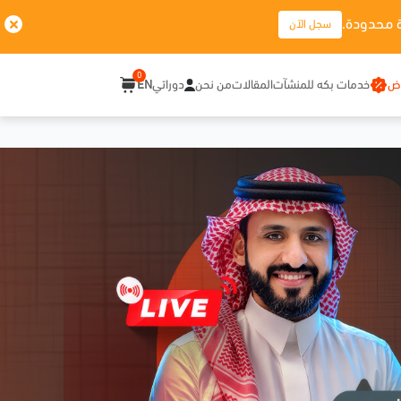
 محدودة.
سجل الآن
0
وض
خدمات بكه للمنشآت
المقالات
من نحن
دوراتي
EN