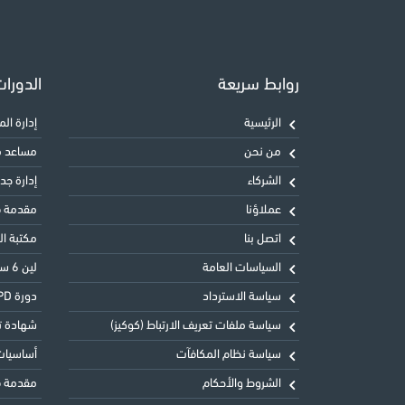
روابط سريعة
الدورا
الرئيسية
إدارة المشاريع 
من نحن
مساعد معت
الشركاء
إدارة جدول
عملاؤنا
مقدمة في
اتصل بنا
مكتبة البنية
السياسات العامة
لين 6 سيجما الحزام الأخضر LSSGB
سياسة الاسترداد
دورة CIPD المستوى الثالث التأسيسي في ممارسة شؤون الموظفين
سياسة ملفات تعريف الارتباط (كوكيز)
شهادة تحليل
سياسة نظام المكافآت
أساسيات 
الشروط والأحكام
مقدمة في