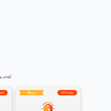
تُقدم ب
60% خصم
جديد
80% خ