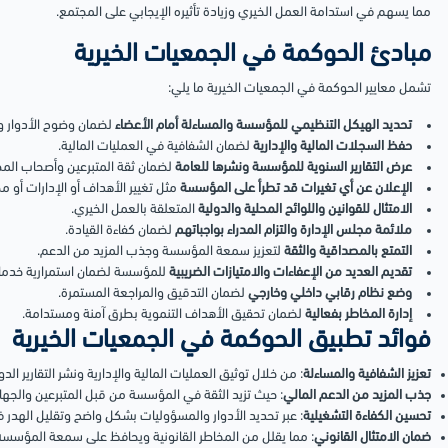
مما يسهم في استدامة العمل الخيري وزيادة تأثيره الإيجابي على المجتمع.
مبادئ الحوكمة في الجمعيات الخيرية
تشمل معايير الحوكمة في الجمعيات الخيرية ما يلي:
تحديد الهيكل التنظيمي للمؤسسة والمساءلة أمام الأعضاء
لضمان وضوح الأدوار و
حفظ السجلات المالية والإدارية
لضمان الشفافية في العمليات المالية.
عرض التقارير السنوية للمؤسسة ونشرها للعامة
لضمان ثقة المتبرعين وأصحاب المص
الإعلان عن أي تغيرات قد تطرأ على المؤسسة
مثل تغيير الأهداف أو الإدارات أو مص
الامتثال للقوانين واللوائح المحلية والدولية
المتعلقة بالعمل الخيري.
ملائمة مجلس الإدارة والتزام المدراء بواجباتهم
لضمان كفاءة القيادة.
التمتع بالمصداقية والثقة
لتعزيز سمعة المؤسسة وجذب المزيد من الدعم.
تقديم العديد من الإعفاءات والامتيازات الضريبية
للمؤسسة لضمان استمرارية خدمات
وضع نظام رقابي داخلي وخارجي
لضمان التدقيق والمراجعة المستمرة.
إدارة المخاطر بفعالية
لضمان تحقيق الأهداف التنموية بطرق آمنة ومستدامة.
فوائد تطبيق الحوكمة في الجمعيات الخيرية
تعزيز الشفافية والمساءلة
: من خلال توثيق العمليات المالية والإدارية ونشر التقارير الدو
جذب المزيد من الدعم المالي
: حيث تزيد الثقة في المؤسسة من قبل المتبرعين والجها
تحسين الكفاءة التشغيلية
: عبر تحديد الأدوار والمسؤوليات بشكل واضح وتقليل الهدر ف
ضمان الامتثال القانوني
: مما يقلل من المخاطر القانونية ويحافظ على سمعة المؤسسة