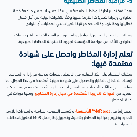
5- مراقبة المخاطر الطبيعية
بعد تنفيذ تدابير إدارة المخاطر الطبيعية في بيئة العمل، لا بد من مراجعة خطة
الطوارئ وإجراء التحديثات اللازمة عليها وفقًا للتغيرات البيئية من أجل ضمان
فعاليتها وكفاءتها، وذلك بعد مراقبة التغيرات في العمليات أو اللوائح.
وبخلاف ما سبق، لا بد من التواصل والتنسيق مع السلطات المحلية وخدمات
الطوارئ للتأكد من مواءمة المؤسسة لجهود الاستجابة للمخاطر الطبيعية.
تعلم إدارة المخاطر واحصل على شهادة
معتمدة فيها:
يمكنك الاعتماد على بكه للتعليم في الالتحاق بدورات تدريبية في إدارة المخاطر،
تؤهلك للالتحاق بالاختبار والحصول على شهادة مهنية مُعتمدة في هذا المجال، بما
يساعد على إعطائك الأفضلية عند التقدم لمختلف الوظائف، حيث تقدم منصة بكه،
العديد من
الدورات التدريبية المُعتمدة في مجال إدارة المشاريع
، ومنها دورات في
إدارة المخاطر.
انضم إلينا في
دورة MoR® التأسيسية
واكتسب المعرفة الشاملة والمهارات اللازمة
لتحديد وتقييم ومراقبة المخاطر بفاعلية، وتطبيق إطار عمل MoR لتحقيق أهدافك
الاستراتيجية.