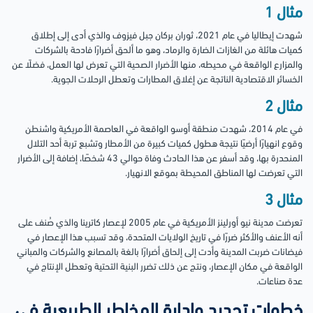
مثال 1
شهدت إيطاليا في عام 2021، ثوران بركان جبل فيزوف والذي أدى إلى إطلاق
كميات هائلة من الغازات الضارة والرماد، وهو ما ألحق أضرارًا فادحة بالشركات
والمزارع الواقعة في محيطه، منها الأضرار الصحية التي تعرض لها العمل، فضلًا عن
الخسائر الاقتصادية الناتجة عن إغلاق المطارات وتعطل الرحلات الجوية.
مثال 2
في عام 2014، شهدت منطقة أوسو الواقعة في العاصمة الأمريكية واشنطن
وقوع انهيارًا أرضيًا نتيجة هطول كميات كبيرة من الأمطار وتشبع تربة أحد التلال
المنحدرة بها، وقد أسفر عن هذا الحادث وفاة حوالي 43 شخصًا، إضافة إلى الأضرار
التي تعرضت لها المناطق المحيطة بموقع الانهيار.
مثال 3
تعرضت مدينة نيو أورلينز الأمريكية في عام 2005 لإعصار كاترينا والذي صُنف على
أنه الأعنف والأكثر ضررًا في تاريخ الولايات المتحدة، وقد تسبب هذا الإعصار في
فيضانات ضربت المدينة وأدت إلى إلحاق أضرارًا بالغة بالمصانع والشركات والمباني
الواقعة في مكان الإعصار، ونتج عن ذلك تضرر البنية التحتية وتعطل الإنتاج في
عدة صناعات.
خطوات تحديد وإدارة المخاطر الطبيعية في