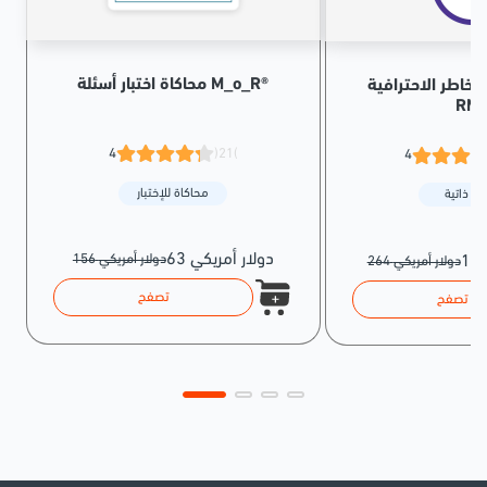
محاكاة اختبار أسئلة M_o_R®
خاطر الاحترافية ®PMI-
RM
4
(21)
4
محاكاة للإختبار
سة ذاتية
63 دولار أمريكي
156 دولار أمريكي
264 دولار أمريكي
تصفح
تصفح