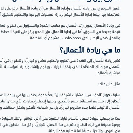
الفرق الجوهري بين ريادة الأعمال وإدارة الأعمال هو أن ريادة الأعمال تركز على ا
المرتبطة بها، بينما إدارة الأعمال تهتم بإدارة العمليات اليومية والتنظيم ل
في ريادة الأعمال، يكون رائد الأعمال هو صاحب الفكرة والمسؤول عن تطوير المشر
قيمة جديدة في السوق. أما في إدارة الأعمال، فإن المدير يركز على تنفيذ الخطط 
والعمل ضمن الإطار الذي حدده صاحب المشروع أو المنظمة.
ما هي ريادة الأعمال؟
تشير ريادة الأعمال إلى القدرة على تطوير وتنظيم مشروع تجاريّ، وتنطوي في أسا
الأعمال
هو مالك المنظَّمة الذي يتخذ القرارات، ويقوم بإنشاء وإدارة المؤسسة النَّا
مباشرةً بأعمالها.
مثال على ذلك:
ستيف جوبز
"المؤسس المشارك لشركة آبل" يعدُّ قدوةً يحتذى بها في ريادة الأعما
أفكاره إلى مشاريع استثنائية تتميز بالتَّحدي، ومنها إخضاع إصدارات الآي فون، آيباد، 
الأعمال لا تهتم فقط ببدء مشروع تجاريّ، بل عن شجاعة التّفكير بشكلٍ مختلف، وا
هذا ما يجعلها مهارة لجعل الأحلام قابلة للتنفيذ على أرض الواقع، وتلك المهارة 
ورغبة عميقة في ترك انطباعٍ دائم عن هذا العمل التجاريّ. وكل هذا منطويًا في ذات
من الفرص، والتحرّك طبقًا لما تتطلبه هذه الرحلة.