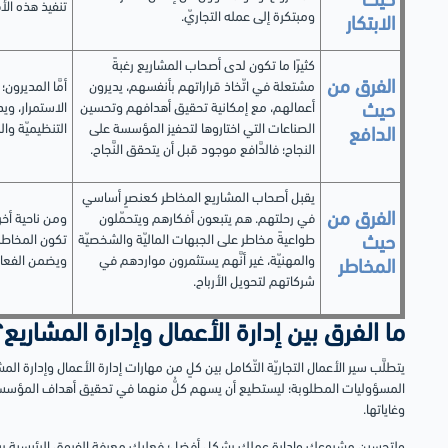
حيث
تنفيذ هذه الأف
ومبتكرة إلى عمله التجاريّ.
الابتكار
كثيرًا ما تكون لدى أصحاب المشاريع رغبةً
الفرق من
مشتعلة في اتّخاذ قراراتهم بأنفسهم، يديرون
أمَّا المدير
أعمالهم، مع إمكانية تحقيق أهدافهم وتحسين
الاستمرار، وي
حيث
الصناعات التي اختاروها لتحفيز المؤسسة على
التنظيميّة وا
الدافع
النجاح؛ فالدَّافع موجود قبل أن يتحقق النَّجاح.
يقبل أصحاب المشاريع المخاطر كعنصرٍ أساسي
الفرق من
في رحلتهم. هم يتبعون أفكارهم ويتحمّلون
ومن ناحية أخ
طواعيةً مخاطر على الجبهات الماليّة والشخصيّة
تكون المخاطر أ
حيث
والمهنيّة، غير أنَّهم يستثمرون مواردهم في
ويضمن الفعالي
المخاطر
شركاتهم لتحويل الأرباح.
ما الفرق بين إدارة الأعمال وإدارة المشاريع؟
يتطلَّب سير الأعمال التجاريّة التّكامل بين كلٍ من مهارات إدارة الأعمال وإدارة الم
المسؤوليات المطلوبة؛ ليستطيع أن يسهم كلُّ منهما في تحقيق أهداف المؤسسة 
وغاياته
ولتحسين مشروعك وإدارة عملك بشكلٍ أفضل؛ فعليك معرفة الفروق الرئيسية بين 