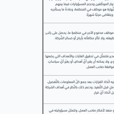
ار الموظّفين وحجم المسؤوليات فيما بينهم.
نِّهاية هو موظف في المنظمة، وعادةً ما يستأجره
تقاضى مرتبًا شهريًا.
هو موظف مدفوع الأجر في منظمةٍ ما، يحصل على راتبٍ
يفته، ولا تتأثر مكافأته بأرباح أو خسائر الشَّركة.
لمدير فتتمثَّل في تحقيق الغايات والأهداف التي يضعها
ولا يمكنه أن يقرر أيَّ أهدافٍ أو يغيّر أيّ سياساتٍ
موافقة صاحب العمل.
عليه اتّخاذ القرارات بعد جمع كلّ المعلومات بالتَّفصيل،
ملٍ قبل التَّنفيذ، ودعم ذلك بالنَّظر في أهداف الشركة
اتّخاذ أيّ قرار.
فهو منفذ لأفكار صاحب العمل، وتتمثل مسؤوليته في