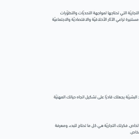
تجاريّة التي تحتاجها لمواجهة التحديّات والتطوّرات
تنيرة تراعي الآثار الأخلاقيّة والاقتصاديّة والاجتماعيّة
 البشريّة يجعلك قادرًا على تشكيل اتجاه حياتك المهنيّة
الخاص. فكرتك التجاريّة هي كل ما تحتاج للبدء، ومعرفة
لخاص.