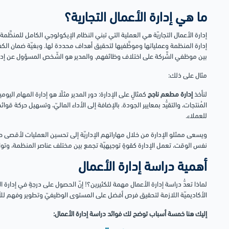
ما هي إدارة الأعمال التجارية؟
إدارة الأعمال التجاريّة هي العملية التي تبني النظام الإيكولوجي الكامل للمنظَّ
إدارة المنظمة وعملياتها وموظَّفيها لتحقيق أهداف محددة لها. وبغيّة ضمان ال
بين موظفي الشَّركة على اختلاف وظائفهم. والمدير هو الشّخص المسؤول عن إدار
مثال على ذلك:
لنأخذ
إدارة مطعم ناجح
كمثالٍ على الإدارة: دور المدير مثلًا هو إدارة المهام الي
المُنتجات، والتقيُّد بمعايير الجودة. بالإضافة إلى الأداء الماليّ، وتسهيل حركة
للعملاء.
ويسعى ممثلو الإدارة من خلال مهاراتهم الإداريّة إلى تحسين العمليات لأقصى حد، و
نفس الوقت، تعمل الإدارة كقوةٍ توجيهيّة تجمع بين مختلف عناصر المنظمة، وتو
أهمية دراسة إدارة الأعمال
لماذا تعدُّ دراسة إدارة الأعمال مهمة للكثيرين؟! إنّ الحصول على درجةٍ في إدارة الأعم
الأكاديميّة اللازمة لتحقيق فرص أفضل على المستوى الوظيفيّ وتطوير وفهم للأعم
إليك هنا خمسة أسباب توضح لك فوائد دراسة إدارة الأعمال: