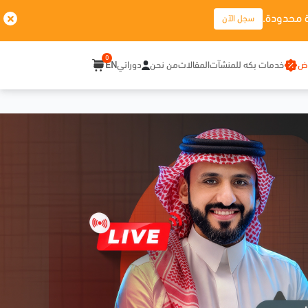
 محدودة.
سجل الآن
0
وض
خدمات بكه للمنشآت
المقالات
من نحن
دوراتي
EN