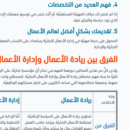
4. فهم العديد من التخصصات
إذا لم تتضح لك حياتك المهنيّة المستقبليّة، أو أنّك ترغب في توسيع معرفتك الإد
الذي تود دراسته والتركيز عليه.
5. تقديمك بشكلٍ أفضل لعالم الأعمال
الحصول على درجة مهنيّة في إدارة الأعمال التجاريّة يساعدك على اكتساب المعرفة
التجاريّة والإدارة.
الفرق بين ريادة الأعمال وإدارة الأعمال 
يؤدى كلٌّ من هذين المجالين دورهما المهم في نجاح أيّ مؤسسةٍ تجاريّة، على ا
كثيرًا ما يساء فهم مصطلح ريادة الأعمال وإدارة الأعمال التجاريّة، كمصطلحٍ وا
منهما، ومعرفة خصائصهما التي تساعد الكثيرين على اختيار مساراتهم الوظيفيّة.
وجه
ريادة الأعمال
إدارة الأع
الاختلاف
تنطوي ريادة الأعمال على السياسة الإنتاجيّة
أمّا الإدارة 
لمنظمة الأعمال التجاريّة، ويتخذ صاحب العمل
التخطيط والتن
الفرق من
جميع القرارات مثل ما سيُنتج وبأيّ كمية ومكان
الحفاظ على اس