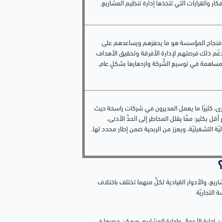
كار والقرارات التي تتخذها إدارة تنظيم المشاريع.
ون؛ فنجاح المؤسسة هو ما يحفزهم ويساعدهم على
دعّم ذلك فرصتهم لإدارة الأفرقة وتحقيق الأهداف
لمساهمة في توسيع الشَّركة وازدهارها بشكلٍ عام.
رى، كثيرًا ما يعمل المديرون في شركات راسخة حيث
قل بكثير؛ ممَّا يقلل المخاطر إلى الحدِّ الأدنى،
ّة التشغيليّة، ويعزز من الربحية ضمن إطار محدد لها.
شاريع، والأدوار القيادية لكلٍّ منهما تختلف باختلاف
التجاريّة
ا.
إدارة الأعمال وإدارة المشاريع، ويمكن حصرها في