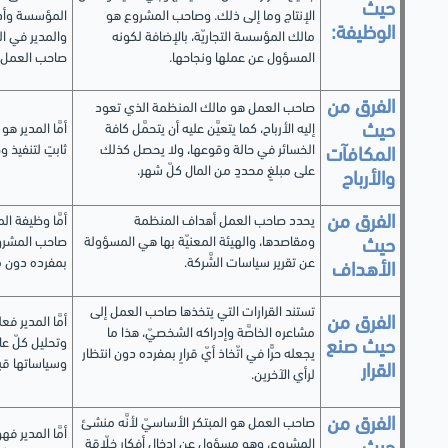
حيث
الإنتاج وما إلى ذلك. وصاحب المشروع هو
المؤسسة وأدو
الوظيفة:
مالك المؤسسة التجاريّة، بالإضافة لكونه
والمدير في ال
المسؤول عن عملها ونجاحها.
صاحب العمل وي
الفرق من
صاحب العمل هو مالك المنظمة الذي تعود
حيث
إليه الأرباح، كما يتعيَّن عليه أن يتحمَّل كافة
أمَّا المدير 
الخسائر في حالة وقوعها، ولا يحصل كذلك
ثابتٍ لتنفيذ وظ
المكافآت
على مبلغٍ محددٍ من المال كلّ شهر.
والأرباح
الفرق من
يحدد صاحب العمل أهداف المنظمة
أمَّا وظيفة ا
ومقاصدها، والهيئة المعنيّة بها هي المسؤولة
صاحب المشروع، 
حيث
عن تقرير سياسات الشَّركة.
بمفرده دون 
الأهداف
تستند القرارات التي يتخذها صاحب العمل إلى
الفرق من
أمَّا المدير ف
مشاعره الخاصَّة وإدراكه الشخصيّ، هذا ما
وتحليل كلّ عا
حيث صنع
يجعله حرًّا في اتّخاذ أيّ قرارٍ بمفرده دون انتظار
وسياساتها قبل 
القرار
لرأي الآخرين.
الفرق من
صاحب العمل هو المبتكر الأساسيّ لأنَّه منشئ
أمَّا المدير 
المشروع، وهو مسؤول عن إدخال أفكار خلّاقة