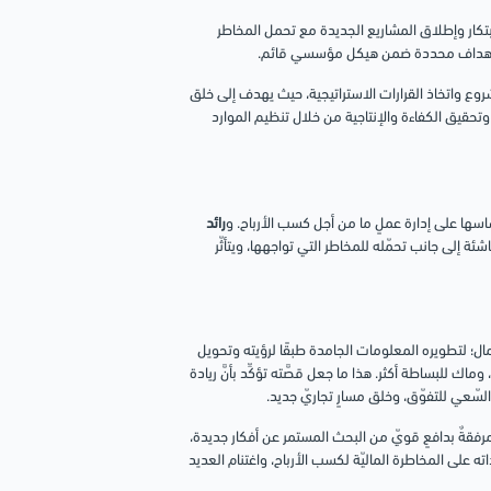
لابتكار وإطلاق المشاريع الجديدة مع تحمل المخاطر
تحقيق أهداف محددة ضمن هيكل مؤسسي قائم.
وع واتخاذ القرارات الاستراتيجية، حيث يهدف إلى خلق
وتحقيق الكفاءة والإنتاجية من خلال تنظيم الموارد
سها على إدارة عملٍ ما من أجل كسب الأرباح. و
رائد
شئة إلى جانب تحمّله للمخاطر التي تواجهها، ويتأثّر
ل؛ لتطويره المعلومات الجامدة طبقًا لرؤيته وتحويل
وماك للبساطة أكثر. هذا ما جعل قصَّته تؤكِّد بأنَّ ريادة
لسّعي للتفوّق، وخلق مسارٍ تجاريّ جديد.
مرفقةٌ بدافعٍ قويّ من البحث المستمر عن أفكار جديدة،
ه على المخاطرة الماليّة لكسب الأرباح، واغتنام العديد